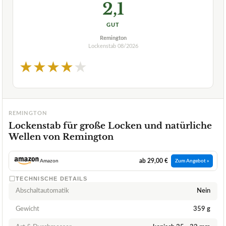
2,1
GUT
Remington
Lockenstab
08/2026
★
★
★
★
★
REMINGTON
Lockenstab für große Locken und natürliche
Wellen von Remington
ab 29,00 €
Amazon
Zum Angebot »
TECHNISCHE DETAILS
Abschaltautomatik
Nein
Gewicht
359 g