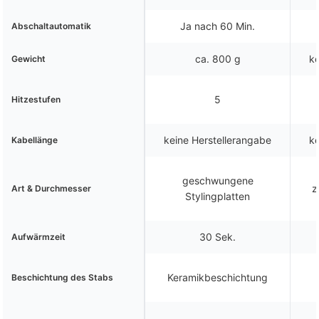
Ja nach 60 Min.
Abschaltautomatik
ca. 800 g
ke
Gewicht
5
Hitzestufen
keine Herstellerangabe
ke
Kabellänge
geschwungene
z
Art & Durchmesser
Stylingplatten
30 Sek.
Aufwärmzeit
Keramikbeschichtung
Beschichtung des Stabs