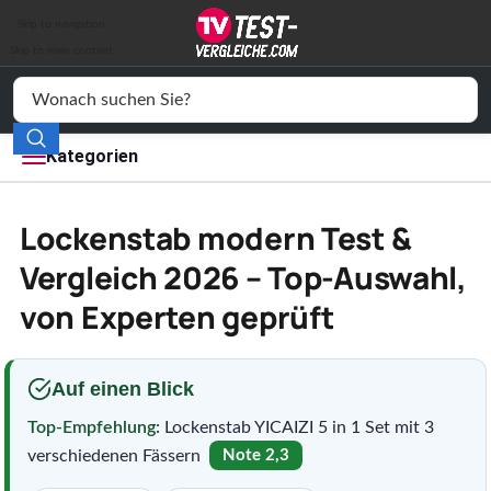
Auto & Motor
Skip to navigation
Drogerie
Skip to main content
Elektronik
Freizeit
Kategorien
Haushalt
Lockenstab modern Test &
Mode
Vergleich 2026 – Top-Auswahl,
von Experten geprüft
Wohnen
Service
Auf einen Blick
Vergleichssiegel
Top-Empfehlung:
Lockenstab YICAIZI 5 in 1 Set mit 3
verschiedenen Fässern
Note 2,3