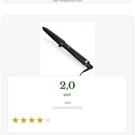
test-vergleiche.com
2,0
GUT
Ghd
Lockenstab
08/2026
★
★
★
★
★