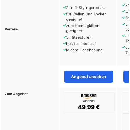
✓
kr
✓
2-in-1-Stylingprodukt
✓
we
✓
für Wellen und Locken
✓
36
geeignet
✓
um
✓
zum Haare glätten
Vorteile
ve
geeignet
✓
ei
✓
5-Hitzestufen
Te
✓
heizt schnell auf
✓
da
✓
leichte Handhabung
Te
Angebot ansehen
Zum Angebot
Amazon
49,99 €