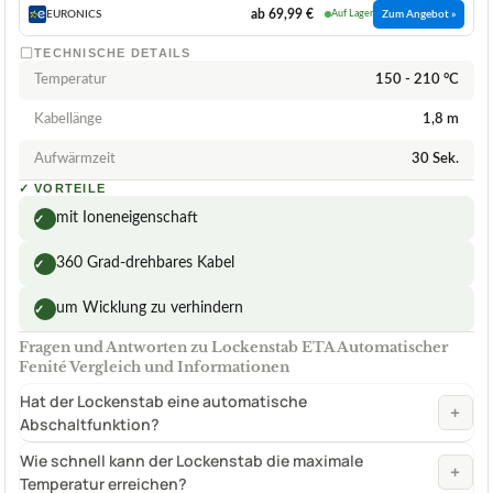
ab 69,99 €
EURONICS
Auf Lager
Zum Angebot »
TECHNISCHE DETAILS
Temperatur
150 - 210 °C
Kabellänge
1,8 m
Aufwärmzeit
30 Sek.
✓
VORTEILE
mit Ioneneigenschaft
✓
360 Grad-drehbares Kabel
✓
um Wicklung zu verhindern
✓
Fragen und Antworten zu Lockenstab ETA Automatischer
Fenité Vergleich und Informationen
Hat der Lockenstab eine automatische
+
Abschaltfunktion?
Wie schnell kann der Lockenstab die maximale
+
Temperatur erreichen?