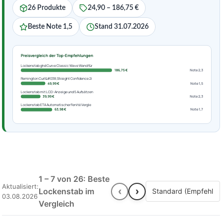
26 Produkte
24,90 – 186,75 €
Beste Note 1,5
Stand 31.07.2026
Preisvergleich der Top-Empfehlungen
Lockenstab ghd Curve Classic Wave Wand für
186,75 €
Note 2,3
Remington Curl&#038;Straight Confidence 2i
49,99 €
Note 1,5
Lockenstab mit LCD-Anzeige und 5 Aufsätzen
39,99 €
Note 2,3
Lockenstab ETA Automatischer Fenité Vergle
63,98 €
Note 1,7
1 – 7 von 26: Beste
Aktualisiert:
‹
›
Lockenstab im
03.08.2026
Vergleich