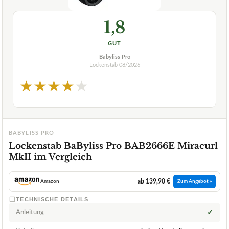
1,8
GUT
Babyliss Pro
Lockenstab
08/2026
★
★
★
★
★
BABYLISS PRO
Lockenstab BaByliss Pro BAB2666E Miracurl
MkII im Vergleich
ab 139,90 €
Amazon
Zum Angebot »
TECHNISCHE DETAILS
Anleitung
✓