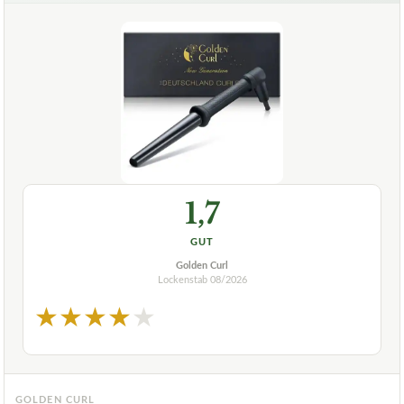
1,7
GUT
Golden Curl
Lockenstab
08/2026
★
★
★
★
★
GOLDEN CURL