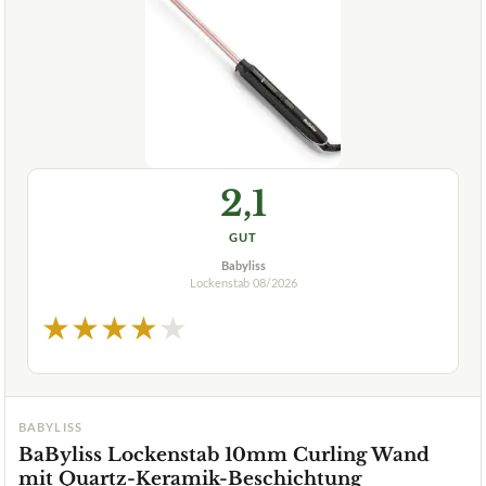
2,1
GUT
Babyliss
Lockenstab
08/2026
★
★
★
★
★
BABYLISS
BaByliss Lockenstab 10mm Curling Wand
mit Quartz-Keramik-Beschichtung