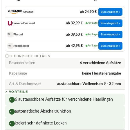
ab 24,90 €
Amazon
Zum Angebot »
ab 32,99 €
Universal Versand
Auf Lager
Zum Angebot »
ab 39,50 €
Flaconi
Auf Lager
Zum Angebot »
FL
ab 42,95 €
MediaMarkt
Auf Lager
Zum Angebot »
ME
TECHNISCHE DETAILS
Besonderheiten
6 verschiedene Aufsätze
Kabellänge
keine Herstellerangabe
Art & Durchmesser
austauschbare Welleneisen 9 - 32 mm
✓
VORTEILE
6 austauschbare Aufsätze für verschiedene Haarlängen
✓
automatische Abschaltfunktion
✓
kreiert sehr definierte Locken
✓