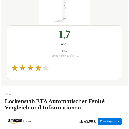
1,7
GUT
Eta
Lockenstab
08/2026
★
★
★
★
★
ETA
Lockenstab ETA Automatischer Fenité
Vergleich und Informationen
ab 63,98 €
Amazon
Zum Angebot »