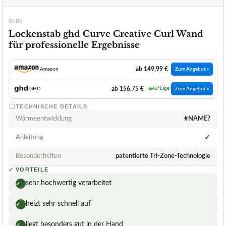
GHD
Lockenstab ghd Curve Creative Curl Wand
für professionelle Ergebnisse
ab 149,99 €
Amazon
Zum Angebot »
ab 156,75 €
GHD
Auf Lager
Zum Angebot »
TECHNISCHE DETAILS
Wärmeentwicklung
#NAME?
Anleitung
✓
Besonderheiten
patentierte Tri-Zone-Technologie
✓
VORTEILE
sehr hochwertig verarbeitet
✓
heizt sehr schnell auf
✓
liegt besonders gut in der Hand
✓