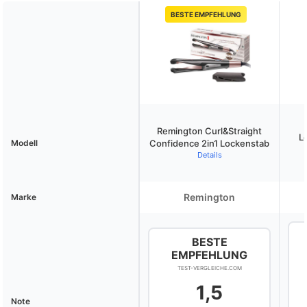
BESTE EMPFEHLUNG
Remington Curl&Straight
L
Modell
Confidence 2in1 Lockenstab
Details
Remington
Marke
BESTE
EMPFEHLUNG
TEST-VERGLEICHE.COM
1,5
Note