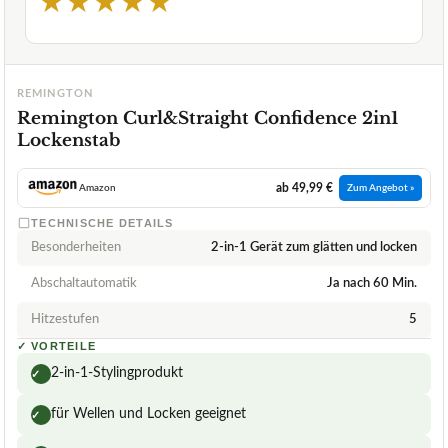
★
★
★
★
★
REMINGTON
Remington Curl&Straight Confidence 2in1
Lockenstab
ab 49,99 €
Amazon
Zum Angebot »
TECHNISCHE DETAILS
Besonderheiten
2-in-1 Gerät zum glätten und locken
Abschaltautomatik
Ja nach 60 Min.
Hitzestufen
5
✓
VORTEILE
2-in-1-Stylingprodukt
✓
für Wellen und Locken geeignet
✓