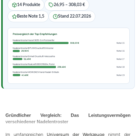
14 Produkte
26,95 – 308,03 €
Beste Note 1,5
Stand 22.07.2026
Preisvergleich der Top-Empfehlungen
Nadelentroster Hazet 9035-5 in Pistolenfor
308,03 €
Note 1,5
Nadelentroster BITUXX Druckluft Entroster
29,90 €
Note 1,6
Nadelentroster Einhell Druckluft-Meisselha
52,49 €
Note 1,7
Nadelentroster Rodcraft 8951076004, Pistol
238,46 €
Note 1,8
Nadelentroster MOVKZACV Hand-Nadel-Entkalk
41,48 €
Note 1,9
Gründlicher Vergleich: Das Leistungsvermögen
verschiedener Nadelentroster
Im umfangreichen
Universum der Werkzeuge
nimmt der