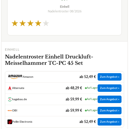
Einhell
Nadelentroster
08/2026
★
★
★
★
★
EINHELL
Nadelentroster Einhell Druckluft-
Meisselhammer TC-PC 45 Set
ab 52,49 €
Amazon
Zum Angebot »
ab 48,29 €
Alternate
Auf Lager
Zum Angebot »
ab 59,99 €
hagebau.de
Auf Lager
Zum Angebot »
ab 59,99 €
OBI
Auf Lager
Zum Angebot »
ab 52,49 €
Pollin Electronic
Zum Angebot »