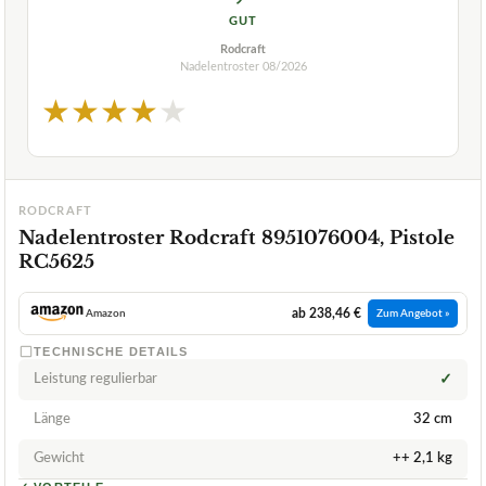
GUT
Rodcraft
Nadelentroster
08/2026
★
★
★
★
★
RODCRAFT
Nadelentroster Rodcraft 8951076004, Pistole
RC5625
ab 238,46 €
Amazon
Zum Angebot »
TECHNISCHE DETAILS
Leistung regulierbar
✓
Länge
32 cm
Gewicht
++ 2,1 kg