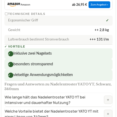
ab 26,95 €
Amazon
Zum Angebot »
TECHNISCHE DETAILS
Ergonomischer Griff
✓
Gewicht
++ 2,8 kg
Luftverbrauch bestimmt Stromverbrauch
+++ 131 l/m
✓
VORTEILE
Inklusive zwei Nagelsets
✓
besonders stromsparend
✓
vielseitige Anwendungsmöglichkeiten
✓
Fragen und Antworten zu Nadelentroster YATO YT, Schwarz,
340mm
Wie lange hält das Nadelentroster YATO YT bei
+
intensiver und dauerhafter Nutzung?
Welche Vorteile bietet der Nadelentroster YATO YT mit
+
einer Länge von 340mm?