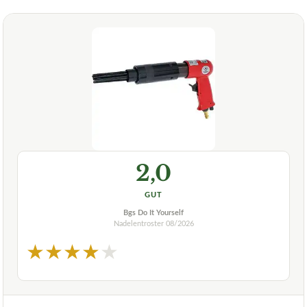
2,0
GUT
Bgs Do It Yourself
Nadelentroster
08/2026
★
★
★
★
★