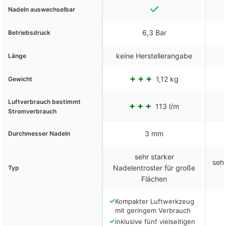
Nadeln auswechselbar
6,3 Bar
Betriebsdruck
keine Herstellerangabe
Länge
1,12 kg
Gewicht
Luftverbrauch bestimmt
113 l/m
Stromverbrauch
3 mm
Durchmesser Nadeln
sehr starker
sehr
Nadelentroster für große
Typ
Flächen
✓
Kompakter Luftwerkzeug
mit geringem Verbrauch
✓
inklusive fünf vielseitigen