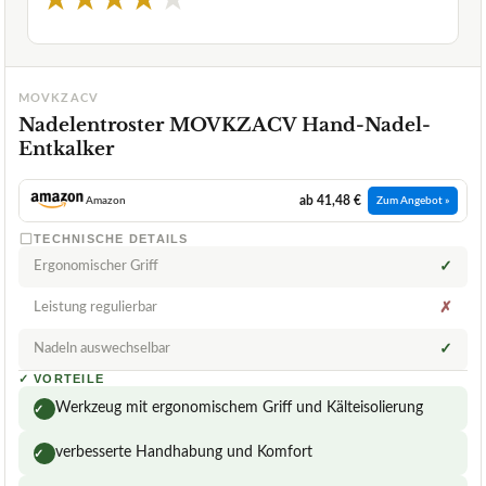
★
★
★
★
★
MOVKZACV
Nadelentroster MOVKZACV Hand-Nadel-
Entkalker
ab 41,48 €
Amazon
Zum Angebot »
TECHNISCHE DETAILS
Ergonomischer Griff
✓
Leistung regulierbar
✗
Nadeln auswechselbar
✓
✓
VORTEILE
Werkzeug mit ergonomischem Griff und Kälteisolierung
✓
verbesserte Handhabung und Komfort
✓