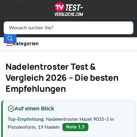
Auto & Motor
Skip to navigation
Drogerie
Skip to main content
Elektronik
Freizeit
Kategorien
Haushalt
Nadelentroster Test &
Mode
Vergleich 2026 – Die besten
Empfehlungen
Wohnen
Service
Auf einen Blick
Vergleichssiegel
Top-Empfehlung:
Nadelentroster Hazet 9035-5 in
Pistolenform, 19 Nadeln
Note 1,5