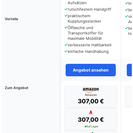
Aufsätzen
✓
In
✓
rutschfestem Handgriff
✓
be
✓
praktischem
✓
vi
Vorteile
Kupplungsstecker
An
✓
Ölflasche und
✓
be
Transportkoffer für
Ha
maximale Mobilität
✓
verbesserte Haltbarkeit
✓
einfache Handhabung
Angebot ansehen
Zum Angebot
Amazon
307,00 €
307,00 €
Auf Lager