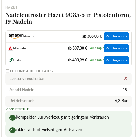
HAZET
Nadelentroster Hazet 9035-5 in Pistolenform,
19 Nadeln
ab 308,03 €
Amazon
Zum Angebot »
ab 307,00 €
Alternate
Auf Lager
Zum Angebot »
ab 403,99 €
Thalia
Auf Lager
Zum Angebot »
TECHNISCHE DETAILS
Leistung regulierbar
✗
Anzahl Nadeln
19
Betriebsdruck
6,3 Bar
✓
VORTEILE
Kompakter Luftwerkzeug mit geringem Verbrauch
✓
inklusive fünf vielseitigen Aufsätzen
✓