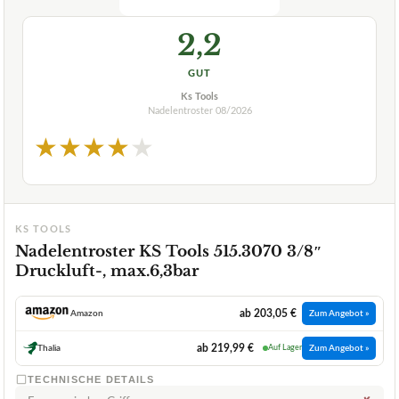
2,2
GUT
Ks Tools
Nadelentroster
08/2026
★
★
★
★
★
KS TOOLS
Nadelentroster KS Tools 515.3070 3/8″
Druckluft-, max.6,3bar
ab 203,05 €
Amazon
Zum Angebot »
ab 219,99 €
Thalia
Auf Lager
Zum Angebot »
TECHNISCHE DETAILS