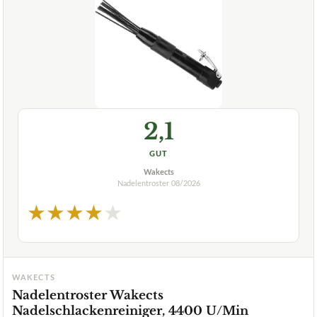
2,1
GUT
Wakects
Nadelentroster
08/2026
★
★
★
★
★
WAKECTS
Nadelentroster Wakects
Nadelschlackenreiniger, 4400 U/Min