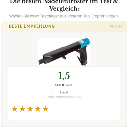
Die besten Nadelentroster im Test &
Vergleich:
Wählen Sie Ihren Testsieger aus unseren Top-Empfehlungen.
BESTE EMPFEHLUNG
08/2026
1,5
SEHR GUT
Hazet
Nadelentroster
08/2026
★
★
★
★
★