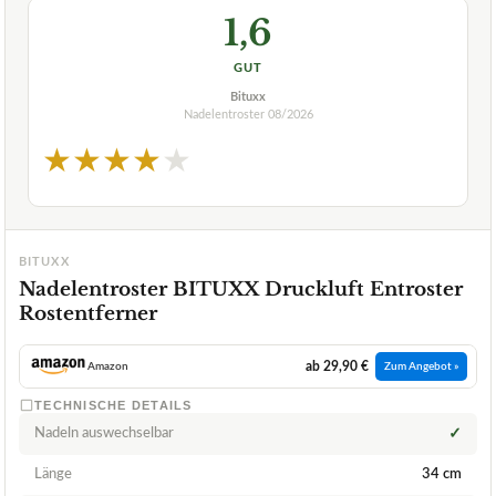
1,6
GUT
Bituxx
Nadelentroster
08/2026
★
★
★
★
★
BITUXX
Nadelentroster BITUXX Druckluft Entroster
Rostentferner
ab 29,90 €
Amazon
Zum Angebot »
TECHNISCHE DETAILS
Nadeln auswechselbar
✓
Länge
34 cm