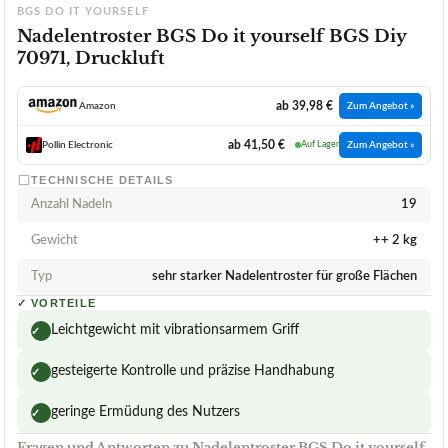
BGS DO IT YOURSELF
Nadelentroster BGS Do it yourself BGS Diy
70971, Druckluft
ab 39,98 €
Amazon
Zum Angebot »
ab 41,50 €
Pollin Electronic
Auf Lager
Zum Angebot »
TECHNISCHE DETAILS
Anzahl Nadeln
19
Gewicht
++ 2 kg
Typ
sehr starker Nadelentroster für große Flächen
✓
VORTEILE
Leichtgewicht mit vibrationsarmem Griff
✓
gesteigerte Kontrolle und präzise Handhabung
✓
geringe Ermüdung des Nutzers
✓
Fragen und Antworten zu Nadelentroster BGS Do it yourself