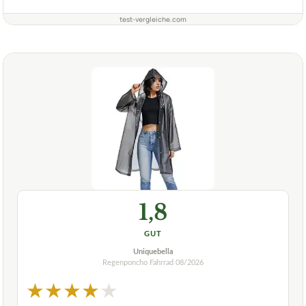
test-vergleiche.com
1,8
GUT
Uniquebella
Regenponcho Fahrrad
08/2026
★
★
★
★
★