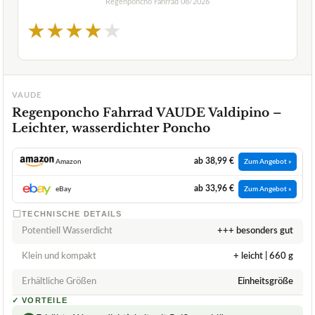
Regenponcho Fahrrad
08/2026
★
★
★
★
★
VAUDE
Regenponcho Fahrrad VAUDE Valdipino –
Leichter, wasserdichter Poncho
ab 38,99 €
Amazon
Zum Angebot »
ab 33,96 €
eBay
Zum Angebot »
TECHNISCHE DETAILS
Potentiell Wasserdicht
+++ besonders gut
Klein und kompakt
+ leicht | 660 g
Erhältliche Größen
Einheitsgröße
✓
VORTEILE