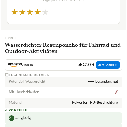
Regenponcho Fahrrad
08/2026
★
★
★
★
★
OPRET
Wasserdichter Regenponcho für Fahrrad und
Outdoor-Aktivitäten
ab 17,99 €
Amazon
Zum Angebot »
TECHNISCHE DETAILS
Potentiell Wasserdicht
+++ besonders gut
Mit Handschlaufen
✗
Material
Polyester | PU-Beschichtung
✓
VORTEILE
Langlebig
✓