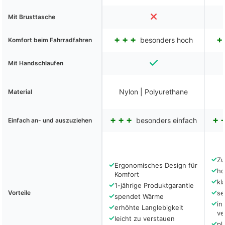
Mit Brusttasche
besonders hoch
Komfort beim Fahrradfahren
Mit Handschlaufen
Nylon | Polyurethane
Material
besonders einfach
Einfach an- und auszuziehen
✓
Zu
✓
Ergonomisches Design für
✓
ho
Komfort
✓
kl
✓
1-jährige Produktgarantie
✓
Vorteile
se
✓
spendet Wärme
✓
in
✓
erhöhte Langlebigkeit
ve
✓
leicht zu verstauen
✓
pl