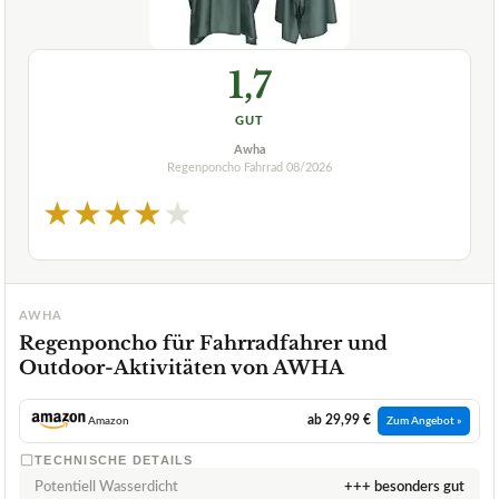
1,7
GUT
Awha
Regenponcho Fahrrad
08/2026
★
★
★
★
★
AWHA
Regenponcho für Fahrradfahrer und
Outdoor-Aktivitäten von AWHA
ab 29,99 €
Amazon
Zum Angebot »
TECHNISCHE DETAILS
Potentiell Wasserdicht
+++ besonders gut