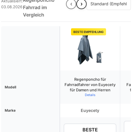
Regenponcho
Aktualisiert:
‹
›
03.08.2026
Fahrrad im
Vergleich
BESTE EMPFEHLUNG
Regenponcho für
Fahrradfahrer von Euyecety
Fa
Modell
für Damen und Herren
f
Details
Euyecety
Marke
BESTE