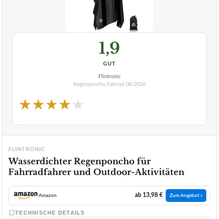
1,9
GUT
Flintronic
Regenponcho Fahrrad
08/2026
★
★
★
★
★
FLINTRONIC
Wasserdichter Regenponcho für
Fahrradfahrer und Outdoor-Aktivitäten
ab 13,98 €
Amazon
Zum Angebot »
TECHNISCHE DETAILS