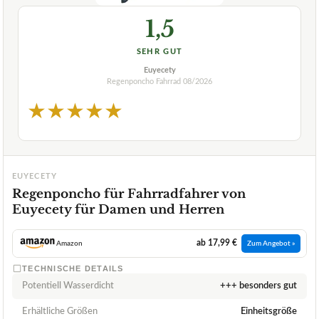
1,5
SEHR GUT
Euyecety
Regenponcho Fahrrad
08/2026
★
★
★
★
★
EUYECETY
Regenponcho für Fahrradfahrer von
Euyecety für Damen und Herren
ab 17,99 €
Amazon
Zum Angebot »
TECHNISCHE DETAILS
Potentiell Wasserdicht
+++ besonders gut
Erhältliche Größen
Einheitsgröße