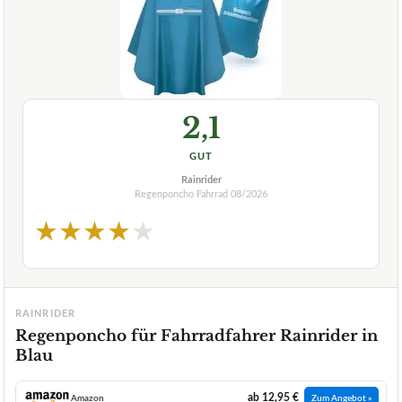
2,1
GUT
Rainrider
Regenponcho Fahrrad
08/2026
★
★
★
★
★
RAINRIDER
Regenponcho für Fahrradfahrer Rainrider in
Blau
ab 12,95 €
Amazon
Zum Angebot »