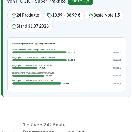
von HOCK – Super Praktiko
Note 2,5
24 Produkte
10,99 – 38,99 €
Beste Note 1,5
Stand 31.07.2026
Preisvergleich der Top-Empfehlungen
Wasserdichter Fahrrad-Regenponcho von HOCK
38,90 €
Note 2,5
Regenponcho Fahrrad VAUDE Valdipino &#8211
38,99 €
Note 2,1
Regenponcho für Fahrradfahrer von Euyecety
17,99 €
Note 1,5
Regenponcho Anyoo für Fahrradfahrer &#8211
22,99 €
Note 2,1
Regenponcho für Fahrradfahrer von Standwer
34,99 €
Note 1,6
1 – 7 von 24: Beste