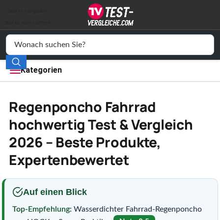
Auto & Motor
Skip to navigation
Drogerie
Skip to main content
Elektronik
Freizeit
Kategorien
Haushalt
Regenponcho Fahrrad
Mode
hochwertig Test & Vergleich
2026 – Beste Produkte,
Wohnen
Expertenbewertet
Service
Vergleichssiegel
Auf einen Blick
Top-Empfehlung:
Wasserdichter Fahrrad-Regenponcho