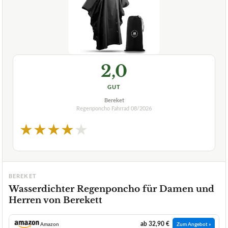
2,0
GUT
Bereket
Regenponcho Fahrrad
08/2026
★
★
★
★
★
BEREKET
Wasserdichter Regenponcho für Damen und
Herren von Berekett
ab 32,90 €
Amazon
Zum Angebot »