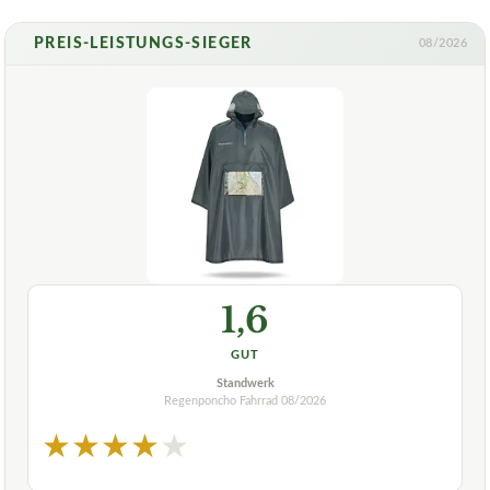
PREIS-LEISTUNGS-SIEGER
08/2026
1,6
GUT
Standwerk
Regenponcho Fahrrad
08/2026
★
★
★
★
★