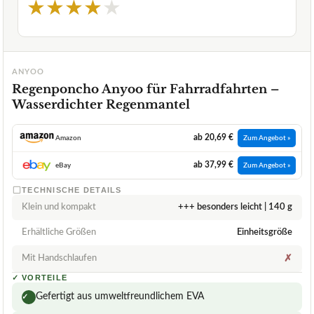
★
★
★
★
★
ANYOO
Regenponcho Anyoo für Fahrradfahrten –
Wasserdichter Regenmantel
ab 20,69 €
Amazon
Zum Angebot »
ab 37,99 €
eBay
Zum Angebot »
TECHNISCHE DETAILS
Klein und kompakt
+++ besonders leicht | 140 g
Erhältliche Größen
Einheitsgröße
Mit Handschlaufen
✗
✓
VORTEILE
Gefertigt aus umweltfreundlichem EVA
✓