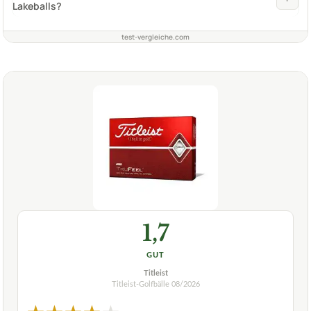
Lakeballs?
test-vergleiche.com
1,7
GUT
Titleist
Titleist-Golfbälle
08/2026