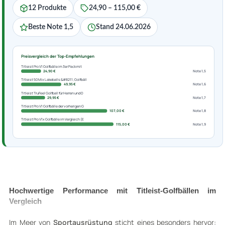
12 Produkte
24,90 – 115,00 €
Beste Note 1,5
Stand 24.06.2026
Preisvergleich der Top-Empfehlungen
Titleist Pro V1 Golfbälle im 3er Pack mit
24,90 €
Note 1,5
Titleist 50 Mix Lakeballs &#8211; Golfbäll
49,95 €
Note 1,6
Titleist TruFeel Golfball für Herren und D
29,95 €
Note 1,7
Titleist Pro V1 Golfbälle der vorherigen G
107,00 €
Note 1,8
Titleist Pro V1x Golfbälle im Vergleich (E
115,00 €
Note 1,9
Hochwertige Performance mit Titleist-Golfbällen im
Vergleich
Im Meer von
Sportausrüstung
sticht eines besonders hervor: