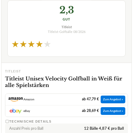
2,3
GUT
Titleist
Titleist-Golfbälle
08/2026
★
★
★
★
★
TITLEIST
Titleist Unisex Velocity Golfball in Weiß für
alle Spielstärken
ab 47,79 €
Amazon
Zum Angebot »
ab 28,69 €
eBay
Zum Angebot »
TECHNISCHE DETAILS
Anzahl Preis pro Ball
12 Bälle 4,87 € pro Ball