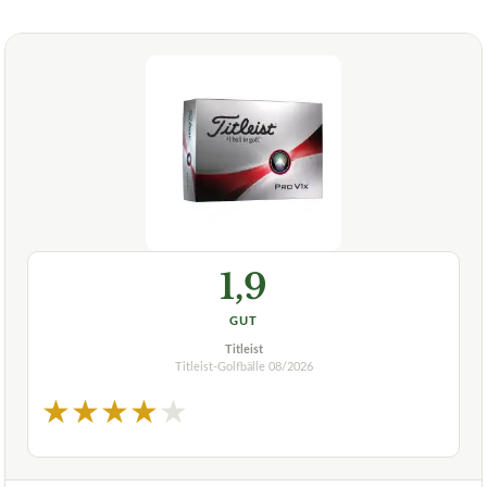
1,9
GUT
Titleist
Titleist-Golfbälle
08/2026
★
★
★
★
★