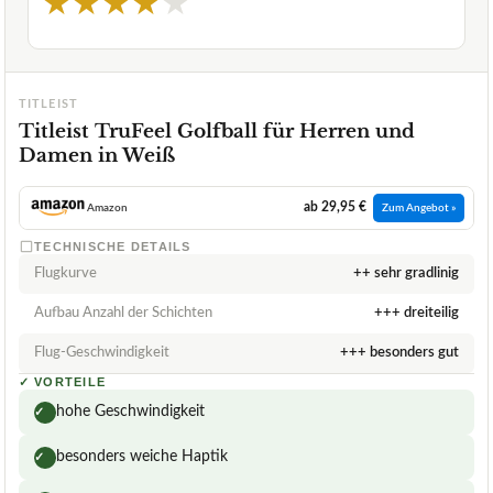
★
★
★
★
★
TITLEIST
Titleist TruFeel Golfball für Herren und
Damen in Weiß
ab 29,95 €
Amazon
Zum Angebot »
TECHNISCHE DETAILS
Flugkurve
++ sehr gradlinig
Aufbau Anzahl der Schichten
+++ dreiteilig
Flug-Geschwindigkeit
+++ besonders gut
✓
VORTEILE
hohe Geschwindigkeit
✓
besonders weiche Haptik
✓