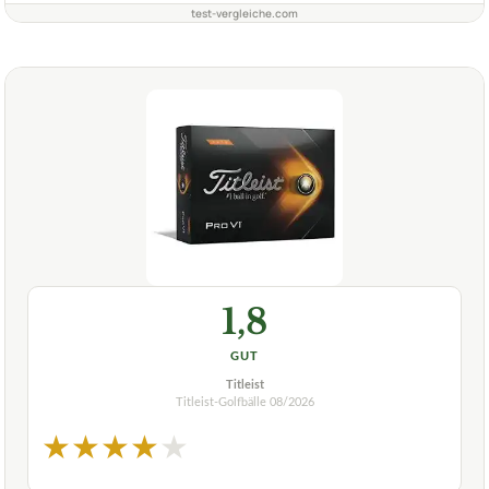
test-vergleiche.com
1,8
GUT
Titleist
Titleist-Golfbälle
08/2026
★
★
★
★
★