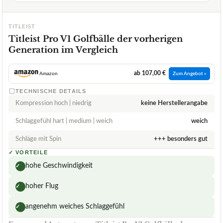
TITLEIST
Titleist Pro V1 Golfbälle der vorherigen
Generation im Vergleich
ab 107,00 €
Amazon
Zum Angebot »
TECHNISCHE DETAILS
Kompression hoch | niedrig
keine Herstellerangabe
Schlaggefühl hart | medium | weich
weich
Schläge mit Spin
+++ besonders gut
✓
VORTEILE
hohe Geschwindigkeit
✓
hoher Flug
✓
angenehm weiches Schlaggefühl
✓