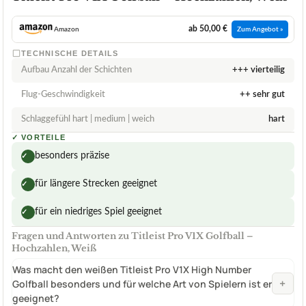
ab 50,00 €
Amazon
Zum Angebot »
TECHNISCHE DETAILS
Aufbau Anzahl der Schichten
+++ vierteilig
Flug-Geschwindigkeit
++ sehr gut
Schlaggefühl hart | medium | weich
hart
✓
VORTEILE
besonders präzise
✓
für längere Strecken geeignet
✓
für ein niedriges Spiel geeignet
✓
Fragen und Antworten zu Titleist Pro V1X Golfball –
Hochzahlen, Weiß
Was macht den weißen Titleist Pro V1X High Number
+
Golfball besonders und für welche Art von Spielern ist er
geeignet?