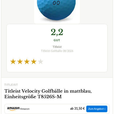
2,2
GUT
Titleist
Titleist-Golfbälle
08/2026
★
★
★
★
★
TITLEIST
Titleist Velocity Golfbälle in mattblau,
Einheitsgröße T8526S-M
ab 31,50 €
Amazon
Zum Angebot »