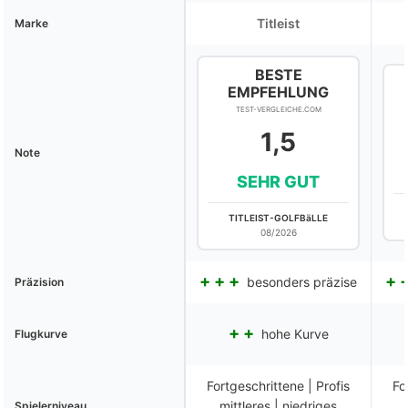
Titleist
Marke
BESTE
EMPFEHLUNG
TEST-VERGLEICHE.COM
1,5
Note
SEHR GUT
TITLEIST-GOLFBäLLE
08/2026
besonders präzise
Präzision
hohe Kurve
Flugkurve
Fortgeschrittene | Profis
Fo
mittleres | niedriges
Spielerniveau