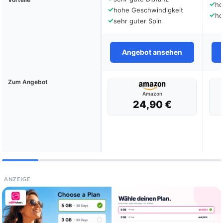
✓
ho
✓
hohe Geschwindigkeit
✓
ho
✓
sehr guter Spin
Angebot ansehen
Zum Angebot
Amazon
24,90 €
ANZEIGE