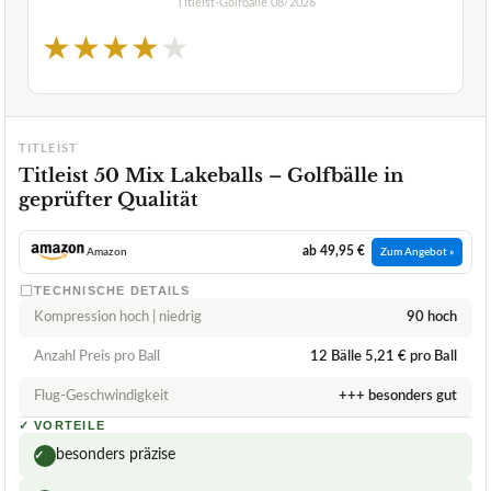
Titleist-Golfbälle
08/2026
★
★
★
★
★
TITLEIST
Titleist 50 Mix Lakeballs – Golfbälle in
geprüfter Qualität
ab 49,95 €
Amazon
Zum Angebot »
TECHNISCHE DETAILS
Kompression hoch | niedrig
90 hoch
Anzahl Preis pro Ball
12 Bälle 5,21 € pro Ball
Flug-Geschwindigkeit
+++ besonders gut
✓
VORTEILE
besonders präzise
✓