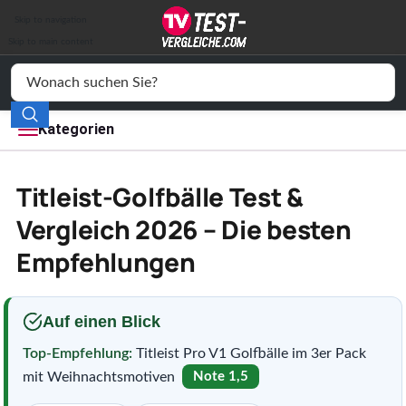
Auto & Motor
Skip to navigation
Drogerie
Skip to main content
Elektronik
Freizeit
Kategorien
Haushalt
Titleist-Golfbälle Test &
Mode
Vergleich 2026 – Die besten
Empfehlungen
Wohnen
Service
Auf einen Blick
Vergleichssiegel
Top-Empfehlung:
Titleist Pro V1 Golfbälle im 3er Pack
mit Weihnachtsmotiven
Note 1,5