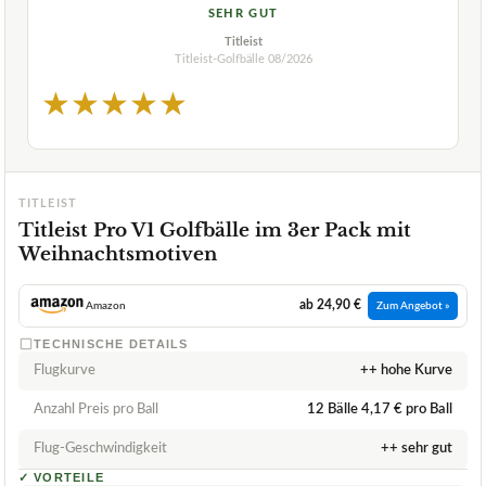
SEHR GUT
Titleist
Titleist-Golfbälle
08/2026
★
★
★
★
★
TITLEIST
Titleist Pro V1 Golfbälle im 3er Pack mit
Weihnachtsmotiven
ab 24,90 €
Amazon
Zum Angebot »
TECHNISCHE DETAILS
Flugkurve
++ hohe Kurve
Anzahl Preis pro Ball
12 Bälle 4,17 € pro Ball
Flug-Geschwindigkeit
++ sehr gut
✓
VORTEILE