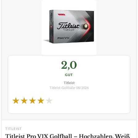
2,0
GUT
Titleist
Titleist-Golfbälle
08/2026
★
★
★
★
★
TITLEIST
Titleist Pro V1X Golfball – Hochzahlen, Weiß