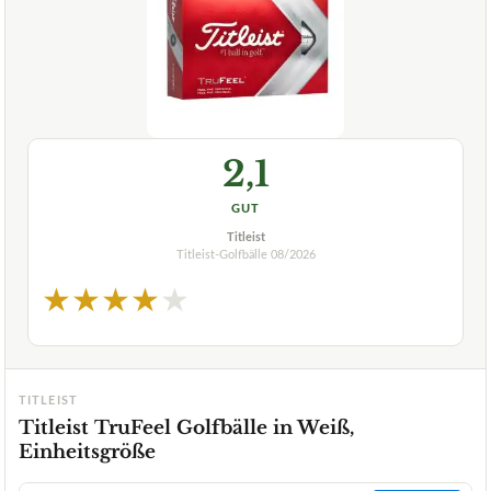
2,1
GUT
Titleist
Titleist-Golfbälle
08/2026
★
★
★
★
★
TITLEIST
Titleist TruFeel Golfbälle in Weiß,
Einheitsgröße