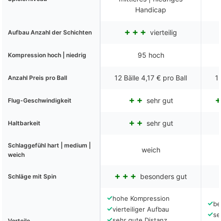
Handicap
vierteilig
Aufbau Anzahl der Schichten
95 hoch
Kompression hoch | niedrig
12 Bälle 4,17 € pro Ball
12
Anzahl Preis pro Ball
sehr gut
Flug-Geschwindigkeit
sehr gut
Haltbarkeit
Schlaggefühl hart | medium |
weich
weich
besonders gut
Schläge mit Spin
✓
hohe Kompression
✓
be
✓
vierteiliger Aufbau
✓
se
✓
sehr gute Distanz
Vorteile