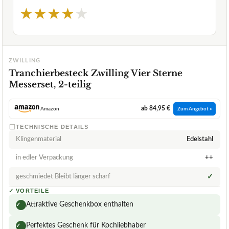
★
★
★
★
★
ZWILLING
Tranchierbesteck Zwilling Vier Sterne
Messerset, 2-teilig
ab 84,95 €
Amazon
Zum Angebot »
TECHNISCHE DETAILS
Klingenmaterial
Edelstahl
in edler Verpackung
++
geschmiedet Bleibt länger scharf
✓
✓
VORTEILE
Attraktive Geschenkbox enthalten
✓
Perfektes Geschenk für Kochliebhaber
✓