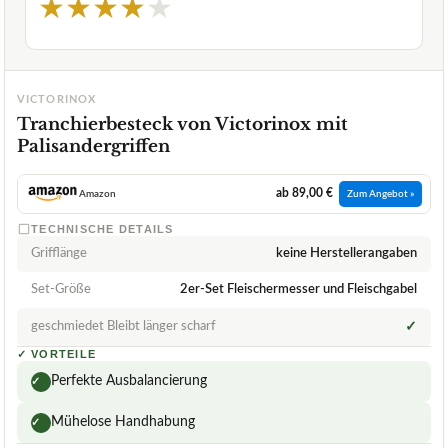
★
★
★
★
★
VICTORINOX
Tranchierbesteck von Victorinox mit
Palisandergriffen
ab 89,00 €
Amazon
Zum Angebot »
TECHNISCHE DETAILS
Grifflänge
keine Herstellerangaben
Set-Größe
2er-Set Fleischermesser und Fleischgabel
geschmiedet Bleibt länger scharf
✓
✓
VORTEILE
Perfekte Ausbalancierung
✓
Mühelose Handhabung
✓