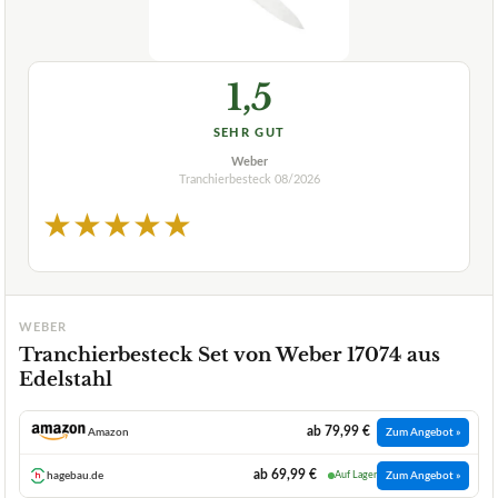
1,5
SEHR GUT
Weber
Tranchierbesteck
08/2026
★
★
★
★
★
WEBER
Tranchierbesteck Set von Weber 17074 aus
Edelstahl
ab 79,99 €
Amazon
Zum Angebot »
ab 69,99 €
hagebau.de
Auf Lager
Zum Angebot »