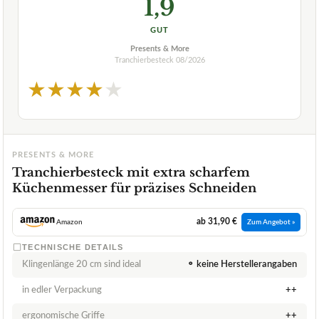
1,9
GUT
Presents & More
Tranchierbesteck
08/2026
★
★
★
★
★
PRESENTS & MORE
Tranchierbesteck mit extra scharfem
Küchenmesser für präzises Schneiden
ab 31,90 €
Amazon
Zum Angebot »
TECHNISCHE DETAILS
Klingenlänge 20 cm sind ideal
⚬ keine Herstellerangaben
in edler Verpackung
++
ergonomische Griffe
++