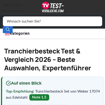
Auto & Motor
Skip to navigation
Drogerie
Skip to main content
Elektronik
Freizeit
Kategorien
Haushalt
Tranchierbesteck Test &
Mode
Vergleich 2026 – Beste
Auswahlen, Expertenführer
Wohnen
Service
Auf einen Blick
Vergleichssiegel
Top-Empfehlung:
Tranchierbesteck Set von Weber 17074
aus Edelstahl
Note 1,5