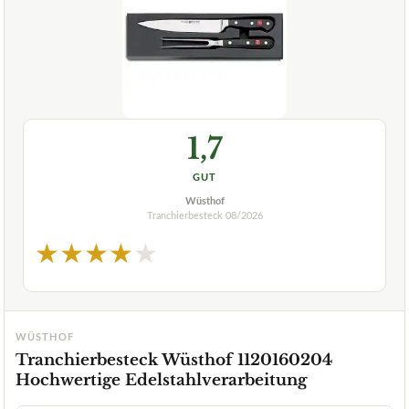
1,7
GUT
Wüsthof
Tranchierbesteck
08/2026
★
★
★
★
★
WÜSTHOF
Tranchierbesteck Wüsthof 1120160204
Hochwertige Edelstahlverarbeitung