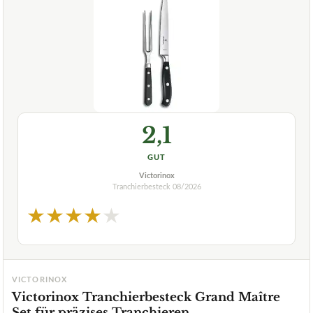
2,1
GUT
Victorinox
Tranchierbesteck
08/2026
★
★
★
★
★
VICTORINOX
Victorinox Tranchierbesteck Grand Maître
Set für präzises Tranchieren