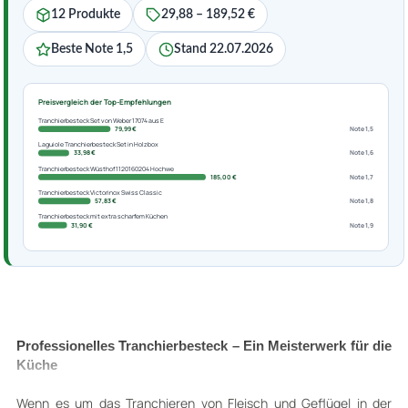
12 Produkte
29,88 – 189,52 €
Beste Note 1,5
Stand 22.07.2026
Preisvergleich der Top-Empfehlungen
Tranchierbesteck Set von Weber 17074 aus E
79,99 €
Note 1,5
Laguiole Tranchierbesteck Set in Holzbox
33,98 €
Note 1,6
Tranchierbesteck Wüsthof 1120160204 Hochwe
185,00 €
Note 1,7
Tranchierbesteck Victorinox Swiss Classic
57,83 €
Note 1,8
Tranchierbesteck mit extra scharfem Küchen
31,90 €
Note 1,9
Professionelles Tranchierbesteck – Ein Meisterwerk für die
Küche
Wenn es um das Tranchieren von Fleisch und Geflügel in der