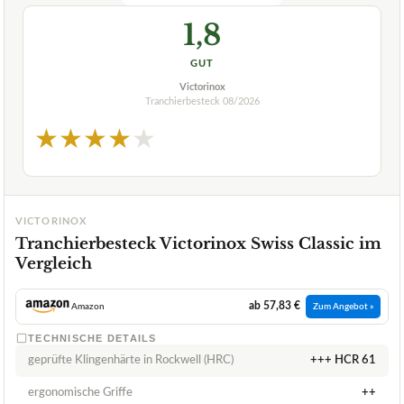
1,8
GUT
Victorinox
Tranchierbesteck
08/2026
★
★
★
★
★
VICTORINOX
Tranchierbesteck Victorinox Swiss Classic im
Vergleich
ab 57,83 €
Amazon
Zum Angebot »
TECHNISCHE DETAILS
geprüfte Klingenhärte in Rockwell (HRC)
+++ HCR 61
ergonomische Griffe
++