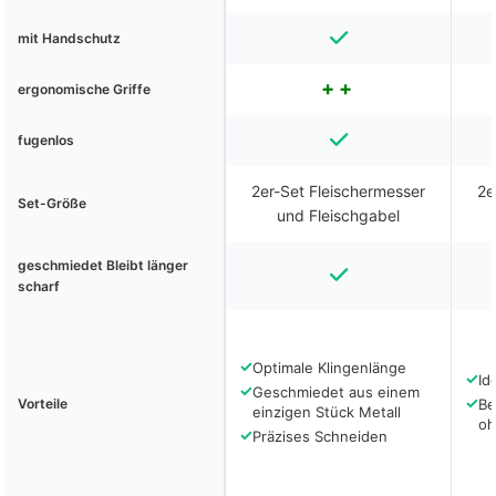
mit Handschutz
ergonomische Griffe
fugenlos
2er-Set Fleischermesser
2e
Set-Größe
und Fleischgabel
geschmiedet Bleibt länger
scharf
✓
Optimale Klingenlänge
✓
Id
✓
Geschmiedet aus einem
✓
Vorteile
Be
einzigen Stück Metall
oh
✓
Präzises Schneiden