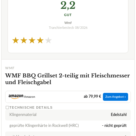
2,2
GUT
Wmf
Tranchierbesteck
08/2026
★
★
★
★
★
WMF
WMF BBQ Grillset 2-teilig mit Fleischmesser
und Fleischgabel
ab 79,99 €
Amazon
Zum Angebot »
TECHNISCHE DETAILS
Klingenmaterial
Edelstahl
geprüfte Klingenhärte in Rockwell (HRC)
- nicht geprüft