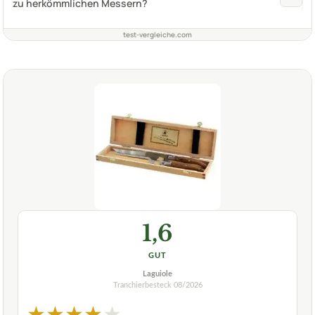
zu herkömmlichen Messern?
test-vergleiche.com
1,6
GUT
Laguiole
Tranchierbesteck
08/2026
★
★
★
★
★