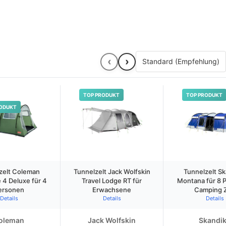
‹
›
TOP PRODUKT
TOP PRODUKT
ODUKT
zelt Coleman
Tunnelzelt Jack Wolfskin
Tunnelzelt S
 4 Deluxe für 4
Travel Lodge RT für
Montana für 8 
ersonen
Erwachsene
Camping Z
Details
Details
Details
oleman
Jack Wolfskin
Skandi