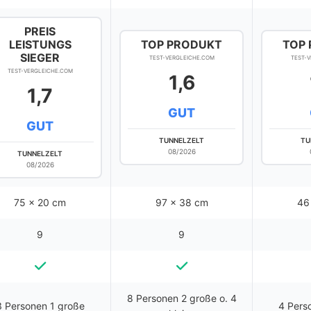
PREIS
LEISTUNGS
TOP PRODUKT
TOP
SIEGER
TEST-VERGLEICHE.COM
TEST-
TEST-VERGLEICHE.COM
1,6
1,7
GUT
GUT
TUNNELZELT
TU
08/2026
TUNNELZELT
08/2026
75 x 20 cm
97 x 38 cm
‎4
9
9
8 Personen 2 große o. 4
3 Personen 1 große
4 Pers