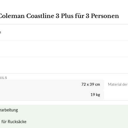
AILS
72 x 39 cm
Material der
19 kg
rarbeitung
– für Rucksäcke
en zu Tunnelzelt Coleman Coastline 3 Plus für 3 Personen
ringt das Tunnelzelt Coleman Coastline 3 Plus auf die Waage?
aterialien, die bei der Konstruktion des Zeltes verwendet werden?
er Belüftung des Coleman Coastline 3 Plus aus?