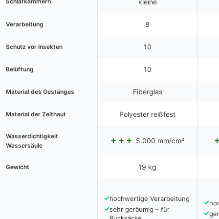
Schlafkammern
kleine
8
Verarbeitung
10
Schutz vor Insekten
10
Belüftung
Fiberglas
Material des Gestänges
Polyester reißfest
Material der Zelthaut
Wasserdichtigkeit
5.000 mm/cm²
Wassersäule
19 kg
Gewicht
✓
hochwertige Verarbeitung
✓
ho
✓
sehr geräumig – für
✓
ge
Rucksäcke