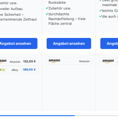
zwei gro
Rucksäcke
behör usw.
maximale
✓
Zubehör usw.
neller Aufbau
✓
leichte G
✓
durchdachte
e Sicherheit –
✓
die auch
Raumaufteilung – freie
uerhemmende Zelthaut
Fläche zentral
Angebot ansehen
Angebot ansehen
Angeb
132,05 €
Amazon
Amazon
169,00 €
eBay