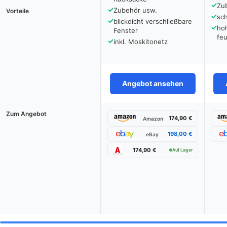
✓
Zu
✓
Zubehör usw.
Vorteile
✓
sch
✓
blickdicht verschließbare
✓
hoh
Fenster
fe
✓
inkl. Moskitonetz
Angebot ansehen
Zum Angebot
174,90 €
Amazon
198,00 €
eBay
174,90 €
Auf Lager