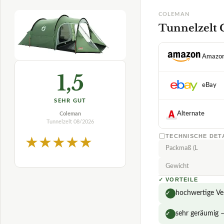
TECHNISCHE DET
★
★
★
★
★
Packmaß (L
Gewicht
✓
VORTEILE
hochwertige Ve
✓
sehr geräumig 
✓
Zubehör usw.
✓
Fragen und Antwort
Wie viel Gewicht b
Gibt es spezielle M
Wie sieht es mit d
test-vergleiche.com