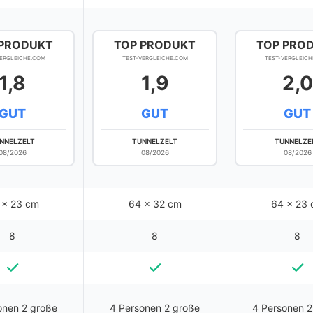
 PRODUKT
TOP PRODUKT
TOP PRO
VERGLEICHE.COM
TEST-VERGLEICHE.COM
TEST-VERGLEICH
1,8
1,9
2,0
GUT
GUT
GUT
NNELZELT
TUNNELZELT
TUNNELZE
08/2026
08/2026
08/2026
6 x 23 cm
64 x 32 cm
64 x 23
8
8
8
onen 2 große
4 Personen 2 große
4 Personen 2