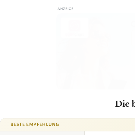
ANZEIGE
Die 
BESTE EMPFEHLUNG
COLEMAN
Tunnelzelt 
Amazo
1,5
eBay
SEHR GUT
Alternate
Coleman
Tunnelzelt
08/2026