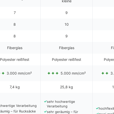
kleine
7
9
8
10
8
9
Fiberglas
Fiberglas
F
Polyester reißfest
Polyester reißfest
Polyes
3.000 mm/cm²
5.000 mm/cm²
3.
7,4 kg
25,8 kg
1
✓
sehr hochwertige
chwertige Verarbeitung
Verarbeitung
✓
hochflexi
räumig – für Rucksäcke
✓
sehr geräumig – für
✓