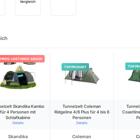
Vergleich
eich
PREIS-LEISTUNGS-SIEGER
TOP PR
TOP PRODUKT
nelzelt Skandika Kambo
Tunnelzelt Coleman
Tunnel
für 4 Personen mit
Ridgeline 4/6 Plus für 4 bis 6
Coastline
Schlafkabine
Personen
P
Details
Details
Skandika
Coleman
C