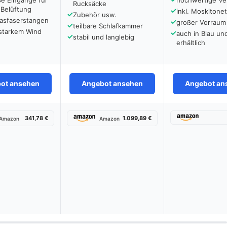
ße Eingänge für
hochwertige Ve
Rucksäcke
 Belüftung
✓
inkl. Moskitone
✓
Zubehör usw.
lasfaserstangen
✓
großer Vorraum
✓
teilbare Schlafkammer
 starkem Wind
✓
auch in Blau un
✓
stabil und langlebig
erhältlich
ot ansehen
Angebot ansehen
Angebot an
341,78 €
1.099,89 €
Amazon
Amazon