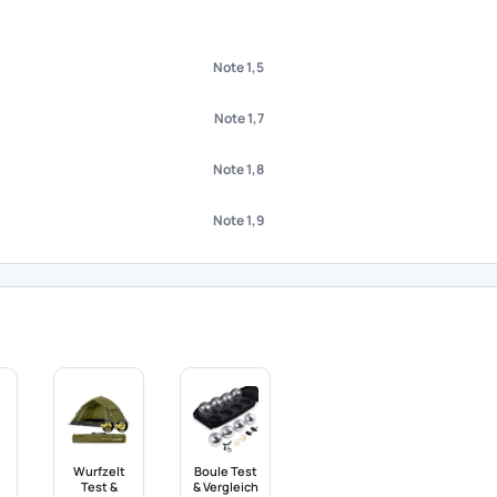
Note 1,5
Note 1,7
Note 1,8
Note 1,9
Wurfzelt
Boule Test
Test &
& Vergleich