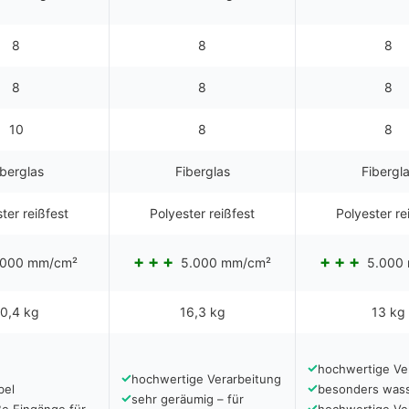
8
8
8
8
8
8
10
8
8
iberglas
Fiberglas
Fibergl
ter reißfest
Polyester reißfest
Polyester re
000 mm/cm²
5.000 mm/cm²
5.000
0,4 kg
16,3 kg
13 kg
✓
hochwertige Ve
✓
hochwertige Verarbeitung
✓
bel
besonders wass
✓
sehr geräumig – für
✓