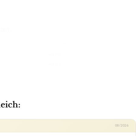
eich:
08/2026
ab 190,45 €
Zum Angebot »
ab 198,00 €
Zum Angebot »
ab 174,90 €
Zum Angebot »
Auf Lager