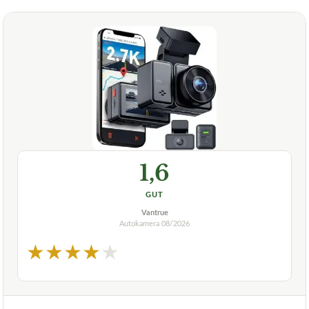
1,6
GUT
Vantrue
Autokamera
08/2026
★
★
★
★
★