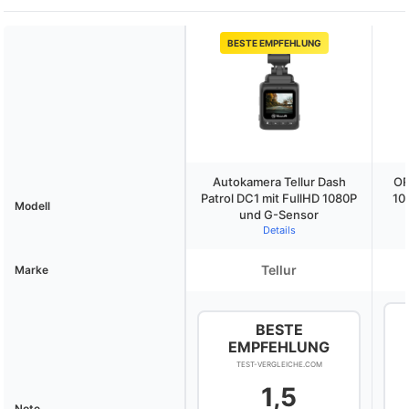
BESTE EMPFEHLUNG
Autokamera Tellur Dash
OR
Patrol DC1 mit FullHD 1080P
10
Modell
und G-Sensor
Details
Tellur
Marke
BESTE
EMPFEHLUNG
TEST-VERGLEICHE.COM
1,5
Note