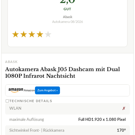
GUT
Abask
Autokamera
08/2026
★
★
★
★
★
ABASK
Autokamera Abask J05 Dashcam mit Dual
1080P Infrarot Nachtsicht
Amazon
Zum Angebot »
TECHNISCHE DETAILS
WLAN
✗
maximale Auflösung
Full HD1.920 x 1.080 Pixel
Sichtwinkel Front- | Rückkamera
170°