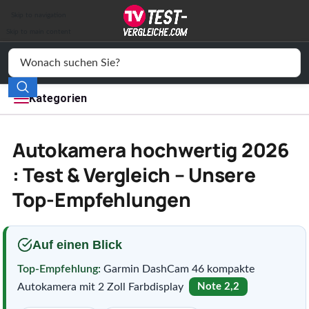
Auto & Motor
Skip to navigation
Drogerie
Skip to main content
Elektronik
Freizeit
Kategorien
Haushalt
Autokamera hochwertig 2026
Mode
: Test & Vergleich – Unsere
Top-Empfehlungen
Wohnen
Service
Auf einen Blick
Vergleichssiegel
Top-Empfehlung:
Garmin DashCam 46 kompakte
Autokamera mit 2 Zoll Farbdisplay
Note 2,2