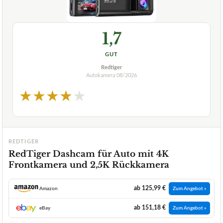
1,7
GUT
Redtiger
Autokamera
08/2026
★
★
★
★
★
REDTIGER
RedTiger Dashcam für Auto mit 4K
Frontkamera und 2,5K Rückkamera
ab 125,99 €
Amazon
Zum Angebot »
ab 151,18 €
eBay
Zum Angebot »