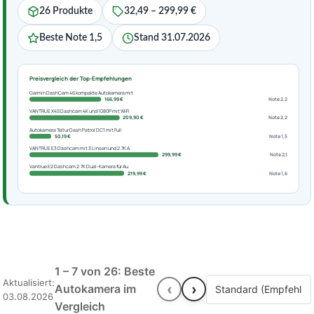
26 Produkte
32,49 – 299,99 €
Beste Note 1,5
Stand 31.07.2026
Preisvergleich der Top-Empfehlungen
Garmin DashCam 46 kompakte Autokamera mit
166,99 €
Note 2,2
VANTRUE X4S Dashcam 4K und 1080P mit WiFi
209,90 €
Note 2,2
Autokamera Tellur Dash Patrol DC1 mit Full
50,19 €
Note 1,5
VANTRUE E3 Dashcam mit 3 Linsen und 2.7K A
299,99 €
Note 2,1
Vantrue E2 Dashcam 2.7K Dual-Kamera für Au
219,99 €
Note 1,6
1 – 7 von 26: Beste
Aktualisiert:
‹
›
Autokamera im
03.08.2026
Vergleich