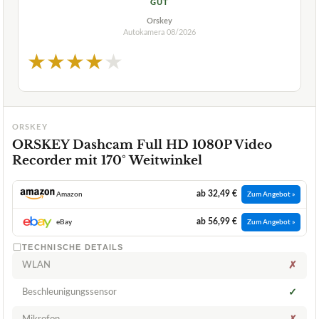
GUT
Orskey
Autokamera
08/2026
★
★
★
★
★
ORSKEY
ORSKEY Dashcam Full HD 1080P Video
Recorder mit 170° Weitwinkel
ab 32,49 €
Amazon
Zum Angebot »
ab 56,99 €
eBay
Zum Angebot »
TECHNISCHE DETAILS
WLAN
✗
Beschleunigungssensor
✓