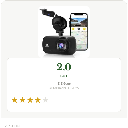
2,0
GUT
Z Z-Edge
Autokamera
08/2026
★
★
★
★
★
Z Z-EDGE