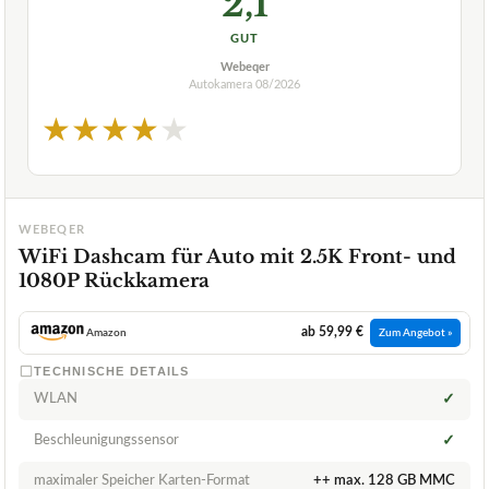
2,1
GUT
Webeqer
Autokamera
08/2026
★
★
★
★
★
WEBEQER
WiFi Dashcam für Auto mit 2.5K Front- und
1080P Rückkamera
ab 59,99 €
Amazon
Zum Angebot »
TECHNISCHE DETAILS
WLAN
✓
Beschleunigungssensor
✓
maximaler Speicher Karten-Format
++ max. 128 GB MMC