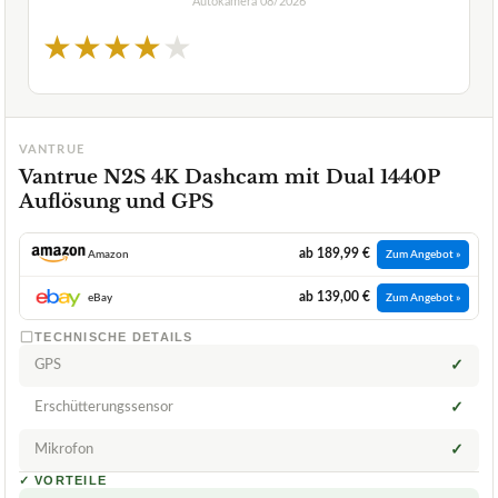
Autokamera
08/2026
★
★
★
★
★
VANTRUE
Vantrue N2S 4K Dashcam mit Dual 1440P
Auflösung und GPS
ab 189,99 €
Amazon
Zum Angebot »
ab 139,00 €
eBay
Zum Angebot »
TECHNISCHE DETAILS
GPS
✓
Erschütterungssensor
✓
Mikrofon
✓
✓
VORTEILE