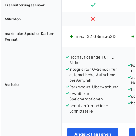
Erschütterungssensor
Mikrofon
maximaler Speicher Karten-
max. 32 GBmicroSD
Format
✓
Hochauflösende FullHD-
Bilder
✓
Ko
✓
integrierter G-Sensor für
un
automatische Aufnahme
✓
au
bei Aufprall
Na
Vorteile
✓
Parkmodus-Überwachung
✓
Lo
✓
erweiterte
✓
sc
Speicheroptionen
✓
ho
✓
benutzerfreundliche
Schnittstelle
Angebot ansehen