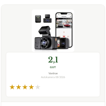
2,1
GUT
Vantrue
Autokamera
08/2026
★
★
★
★
★