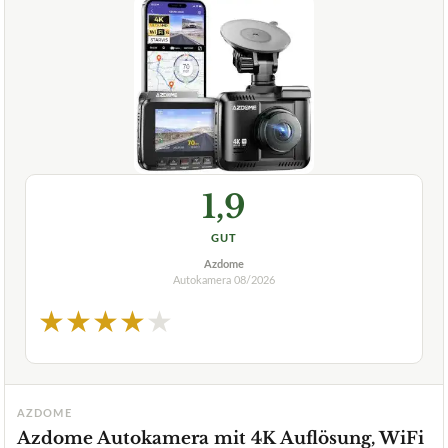
1,9
GUT
Azdome
Autokamera
08/2026
★
★
★
★
★
AZDOME
Azdome Autokamera mit 4K Auflösung, WiFi