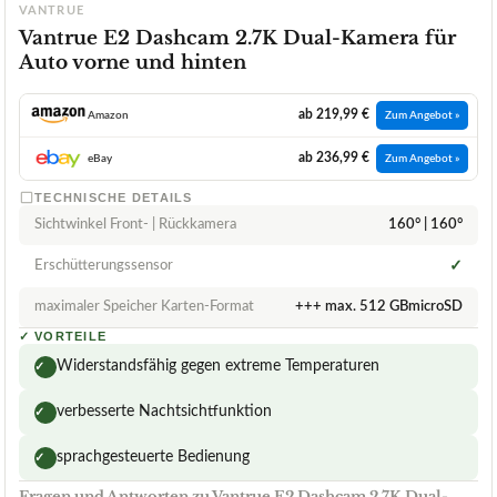
VANTRUE
Vantrue E2 Dashcam 2.7K Dual-Kamera für
Auto vorne und hinten
ab 219,99 €
Amazon
Zum Angebot »
ab 236,99 €
eBay
Zum Angebot »
TECHNISCHE DETAILS
Sichtwinkel Front- | Rückkamera
160° | 160°
Erschütterungssensor
✓
maximaler Speicher Karten-Format
+++ max. 512 GBmicroSD
✓
VORTEILE
Widerstandsfähig gegen extreme Temperaturen
✓
verbesserte Nachtsichtfunktion
✓
sprachgesteuerte Bedienung
✓
Fragen und Antworten zu Vantrue E2 Dashcam 2.7K Dual-