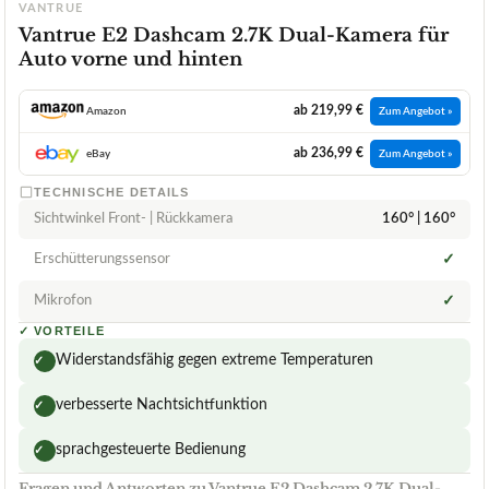
VANTRUE
Vantrue E2 Dashcam 2.7K Dual-Kamera für
Auto vorne und hinten
ab 219,99 €
Amazon
Zum Angebot »
ab 236,99 €
eBay
Zum Angebot »
TECHNISCHE DETAILS
Sichtwinkel Front- | Rückkamera
160° | 160°
Erschütterungssensor
✓
Mikrofon
✓
✓
VORTEILE
Widerstandsfähig gegen extreme Temperaturen
✓
verbesserte Nachtsichtfunktion
✓
sprachgesteuerte Bedienung
✓
Fragen und Antworten zu Vantrue E2 Dashcam 2.7K Dual-