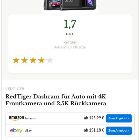
1,7
GUT
Redtiger
Autokamera
08/2026
★
★
★
★
★
REDTIGER
RedTiger Dashcam für Auto mit 4K
Frontkamera und 2,5K Rückkamera
ab 125,99 €
Amazon
Zum Angebot »
ab 151,18 €
eBay
Zum Angebot »