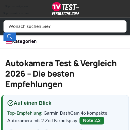
Auto & Motor
Skip to navigation
Drogerie
Skip to main content
Elektronik
Freizeit
Kategorien
Haushalt
Autokamera Test & Vergleich
Mode
2026 – Die besten
Empfehlungen
Wohnen
Service
Auf einen Blick
Vergleichssiegel
Top-Empfehlung:
Garmin DashCam 46 kompakte
Autokamera mit 2 Zoll Farbdisplay
Note 2,2