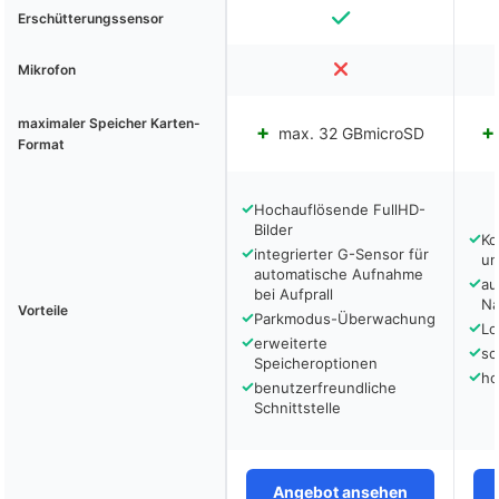
Erschütterungssensor
Mikrofon
maximaler Speicher Karten-
max. 32 GBmicroSD
Format
✓
Hochauflösende FullHD-
Bilder
✓
Ko
✓
integrierter G-Sensor für
un
automatische Aufnahme
✓
au
bei Aufprall
Na
Vorteile
✓
Parkmodus-Überwachung
✓
Lo
✓
erweiterte
✓
sc
Speicheroptionen
✓
ho
✓
benutzerfreundliche
Schnittstelle
Angebot ansehen