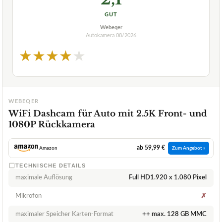
GUT
Webeqer
Autokamera
08/2026
★
★
★
★
★
WEBEQER
WiFi Dashcam für Auto mit 2.5K Front- und
1080P Rückkamera
ab 59,99 €
Amazon
Zum Angebot »
TECHNISCHE DETAILS
maximale Auflösung
Full HD1.920 x 1.080 Pixel
Mikrofon
✗
maximaler Speicher Karten-Format
++ max. 128 GB MMC