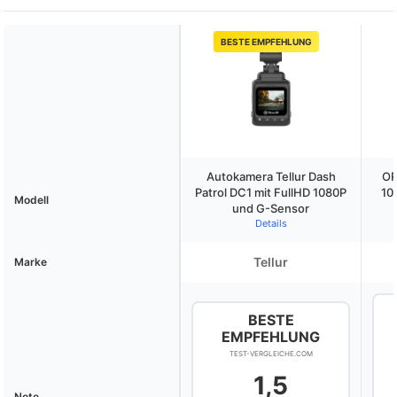
BESTE EMPFEHLUNG
Autokamera Tellur Dash
OR
Patrol DC1 mit FullHD 1080P
10
Modell
und G-Sensor
Details
Tellur
Marke
BESTE
EMPFEHLUNG
TEST-VERGLEICHE.COM
1,5
Note