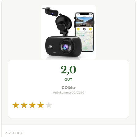
2,0
GUT
Z Z-Edge
Autokamera
08/2026
★
★
★
★
★
Z Z-EDGE