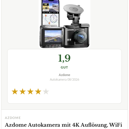
1,9
GUT
Azdome
Autokamera
08/2026
★
★
★
★
★
AZDOME
Azdome Autokamera mit 4K Auflösung, WiFi