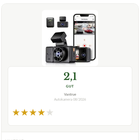
2,1
GUT
Vantrue
Autokamera
08/2026
★
★
★
★
★