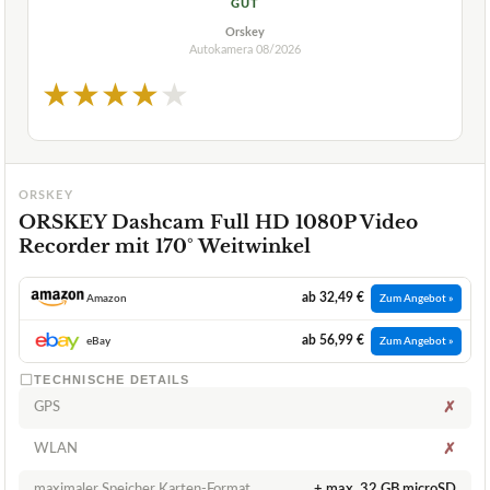
GUT
Orskey
Autokamera
08/2026
★
★
★
★
★
ORSKEY
ORSKEY Dashcam Full HD 1080P Video
Recorder mit 170° Weitwinkel
ab 32,49 €
Amazon
Zum Angebot »
ab 56,99 €
eBay
Zum Angebot »
TECHNISCHE DETAILS
GPS
✗
WLAN
✗
maximaler Speicher Karten-Format
+ max. 32 GB microSD