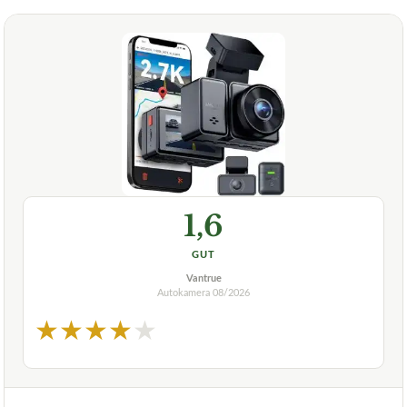
1,6
GUT
Vantrue
Autokamera
08/2026
★
★
★
★
★