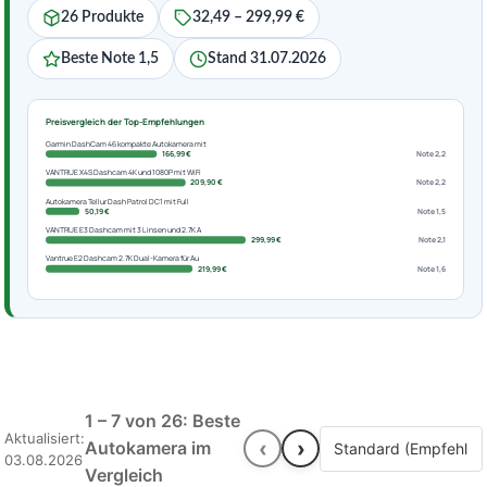
26 Produkte
32,49 – 299,99 €
Beste Note 1,5
Stand 31.07.2026
Preisvergleich der Top-Empfehlungen
Garmin DashCam 46 kompakte Autokamera mit
166,99 €
Note 2,2
VANTRUE X4S Dashcam 4K und 1080P mit WiFi
209,90 €
Note 2,2
Autokamera Tellur Dash Patrol DC1 mit Full
50,19 €
Note 1,5
VANTRUE E3 Dashcam mit 3 Linsen und 2.7K A
299,99 €
Note 2,1
Vantrue E2 Dashcam 2.7K Dual-Kamera für Au
219,99 €
Note 1,6
1 – 7 von 26: Beste
Aktualisiert:
‹
›
Autokamera im
03.08.2026
Vergleich