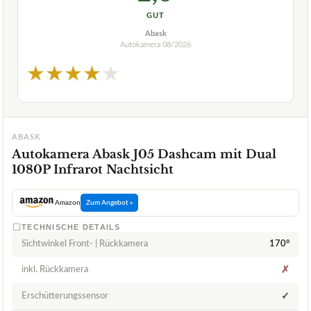
GUT
Abask
Autokamera
08/2026
★
★
★
★
★
ABASK
Autokamera Abask J05 Dashcam mit Dual
1080P Infrarot Nachtsicht
Amazon
Zum Angebot »
TECHNISCHE DETAILS
Sichtwinkel Front- | Rückkamera
170°
inkl. Rückkamera
✗
Erschütterungssensor
✓