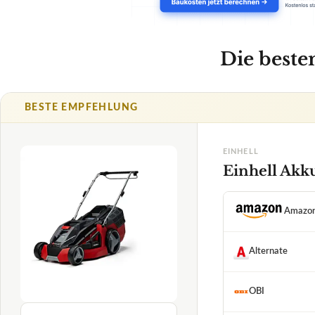
Amazo
Alternate
OBI
1,5
Universal Versa
SEHR GUT
TECHNISCHE DET
Einhell
niedrige Lautstärke
Grizzly-Rasenmäher
08/2026
★
★
★
★
★
Rasenfläche (Herste
✓
VORTEILE
Außergewöhnlic
✓
Optionales Zus
✓