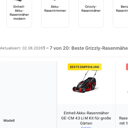
Einhell-
Akku-
Grizzly-
Benz
Akku-
Rasentrimmer
Rasenmäher
Rasent
Rasenmäher
modern
1 – 7 von 20: Beste Grizzly-Rasenmähe
Aktualisiert: 02.08.2026
BESTE EMPFEHLUNG
Einhell Akku-Rasenmäher
GE-CM 43 Li M Kit für große
Rase
Modell
Gärten
mit 