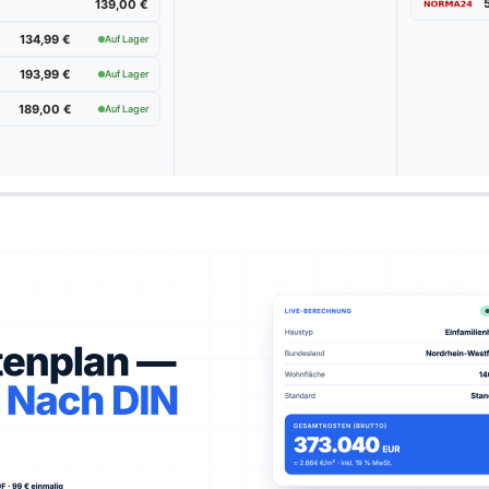
139,00 €
134,99 €
Auf Lager
193,99 €
Auf Lager
189,00 €
Auf Lager
n Grizzly-Rasenmäher im Test & 
Wählen Sie Ihren Testsieger aus unseren Top-Empfehlungen.
u-Rasenmäher GE-CM 43 Li M Kit für groß