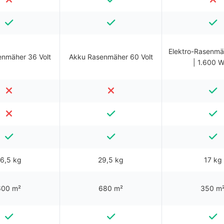
Elektro-Rasenmä
nmäher 36 Volt
Akku Rasenmäher 60 Volt
| 1.600 W
6,5 kg
29,5 kg
17 kg
600 m²
680 m²
350 m