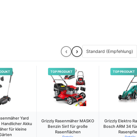
‹
›
ODUKT
TOP PRODUKT
TOP PRODUKT
Rasenmäher Yard
Grizzly Rasenmäher MASKO
Grizzly Elektro 
: Handlicher Akku
Benzin 5in1 für große
Bosch ARM 34 für
her für kleine
Rasenflächen
Rasenpfl
Gärten