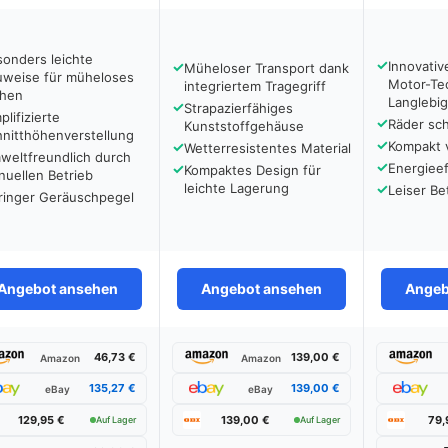
onders leichte
✓
✓
Innovativ
Müheloser Transport dank
uweise für müheloses
Motor-Tec
integriertem Tragegriff
hen
Langlebig
✓
Strapazierfähiges
plifizierte
✓
Räder sc
Kunststoffgehäuse
hnitthöhenverstellung
✓
✓
Kompakt 
Wetterresistentes Material
weltfreundlich durch
✓
✓
Energieef
Kompaktes Design für
uellen Betrieb
leichte Lagerung
✓
Leiser Be
ringer Geräuschpegel
Angebot ansehen
Angebot ansehen
Angeb
46,73 €
139,00 €
Amazon
Amazon
135,27 €
139,00 €
eBay
eBay
129,95 €
139,00 €
79,
Auf Lager
Auf Lager