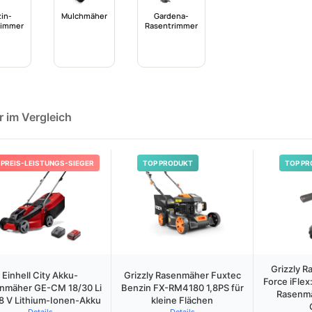
in-
Mulchmäher
Gardena-
rimmer
Rasentrimmer
r im Vergleich
PREIS-LEISTUNGS-SIEGER
TOP PRODUKT
TOP PR
Grizzly 
Einhell City Akku-
Grizzly Rasenmäher Fuxtec
Force iFlex
nmäher GE-CM 18/30 Li
Benzin FX-RM4180 1,8PS für
Rasenmä
18 V Lithium-Ionen-Akku
kleine Flächen