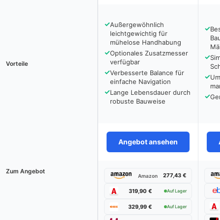
✓
Außergewöhnlich
✓
Bes
leichtgewichtig für
Ba
mühelose Handhabung
Mä
✓
Optionales Zusatzmesser
✓
Sim
verfügbar
Vorteile
Sc
✓
Verbesserte Balance für
✓
Um
einfache Navigation
man
✓
Lange Lebensdauer durch
✓
Ge
robuste Bauweise
Angebot ansehen
Zum Angebot
277,43 €
Amazon
319,90 €
Auf Lager
329,99 €
Auf Lager