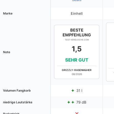
Details
Einhell
Marke
BESTE
EMPFEHLUNG
TEST-VERGLEICHE.COM
1,5
Note
SEHR GUT
GRIZZLY-RASENMäHER
08/2026
31 l
Volumen Fangkorb
79 dB
niedrige Lautstärke
Radantrieb