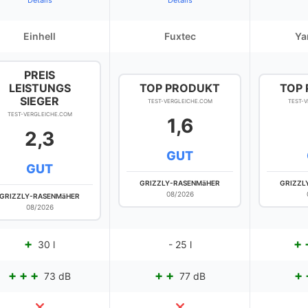
Details
Details
Einhell
Fuxtec
Ya
PREIS
LEISTUNGS
TOP PRODUKT
TOP
SIEGER
TEST-VERGLEICHE.COM
TEST-
TEST-VERGLEICHE.COM
1,6
2,3
GUT
GUT
GRIZZLY-RASENMäHER
GRIZZL
08/2026
GRIZZLY-RASENMäHER
08/2026
30 l
- 25 l
73 dB
77 dB