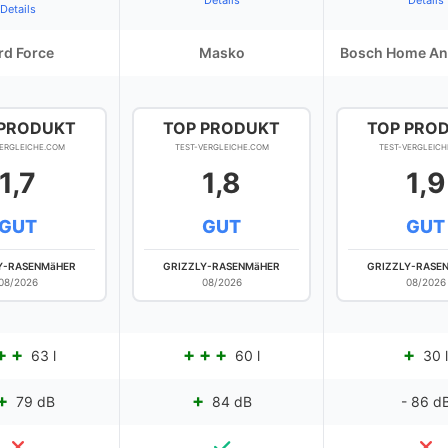
Details
Details
Details
rd Force
Masko
Bosch Home An
 PRODUKT
TOP PRODUKT
TOP PRO
VERGLEICHE.COM
TEST-VERGLEICHE.COM
TEST-VERGLEICH
1,7
1,8
1,9
GUT
GUT
GUT
Y-RASENMäHER
GRIZZLY-RASENMäHER
GRIZZLY-RASE
08/2026
08/2026
08/2026
63 l
60 l
30 l
79 dB
84 dB
- 86 d