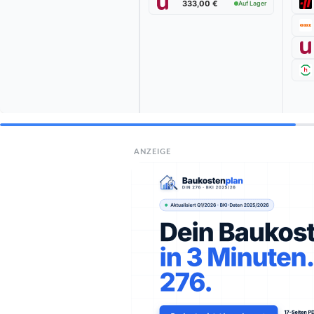
333,00 €
Auf Lager
ANZEIGE
Die beste
BESTE EMPFEHLUNG
EINHELL
Einhell Akk