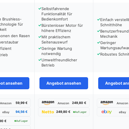
✓
Selbstfahrende
Funktionalität für
e Brushless-
Bedienkomfort
✓
Einfach verstell
hnologie für
✓
Schnitthöhe
Bürstenloser Motor für
keit
höhere Effizienz
✓
Benutzerfreund
honen den Rasen
✓
Mechanik
Mit praktischem
verstaubar
Seitenauswurf
✓
Geringer
✓
Wartungsaufwa
fizient
Geringe Wartung
notwendig
✓
Robustes Schni
trieb
✓
Umweltfreundlicher
Betrieb
ot ansehen
Angebot ansehen
Angebot an
59,99 €
249,80 €
Amazon
Amazon
Amazon
94,56 €
249,80 €
eBay
Auf Lager
eBay
90 €
Auf Lager