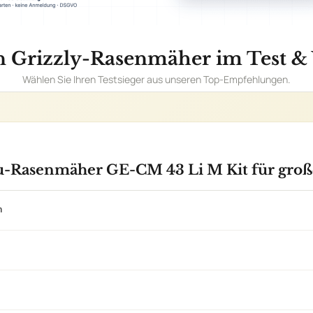
n
nd
AILS
Rasenmähert
++ 79 dB
Akkuspannu
ller-Empfehlung)
150 m²
h leichtgewichtig für mühelose Handhabung
atzmesser verfügbar