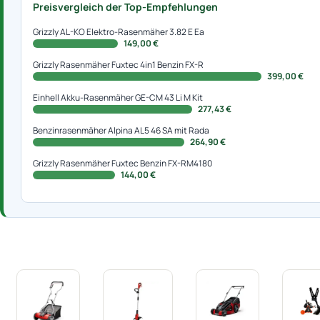
Preisvergleich der Top-Empfehlungen
Grizzly AL-KO Elektro-Rasenmäher 3.82 E Ea
149,00 €
Grizzly Rasenmäher Fuxtec 4in1 Benzin FX-R
399,00 €
Einhell Akku-Rasenmäher GE-CM 43 Li M Kit
277,43 €
Benzinrasenmäher Alpina AL5 46 SA mit Rada
264,90 €
Grizzly Rasenmäher Fuxtec Benzin FX-RM4180
144,00 €