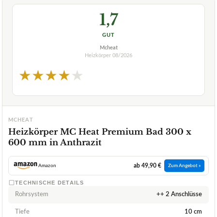
1,7
GUT
Mcheat
Heizkörper
08/2026
★
★
★
★
★
MCHEAT
Heizkörper MC Heat Premium Bad 300 x
600 mm in Anthrazit
ab 49,90 €
Amazon
Zum Angebot »
TECHNISCHE DETAILS
Rohrsystem
++ 2 Anschlüsse
Tiefe
10 cm