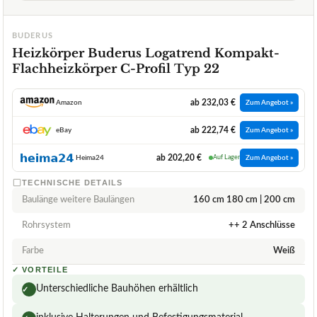
BUDERUS
Heizkörper Buderus Logatrend Kompakt-
Flachheizkörper C-Profil Typ 22
ab 232,03 €
Amazon
Zum Angebot »
ab 222,74 €
eBay
Zum Angebot »
ab 202,20 €
Heima24
Auf Lager
Zum Angebot »
TECHNISCHE DETAILS
Baulänge weitere Baulängen
160 cm 180 cm | 200 cm
Rohrsystem
++ 2 Anschlüsse
Farbe
Weiß
✓
VORTEILE
Unterschiedliche Bauhöhen erhältlich
✓