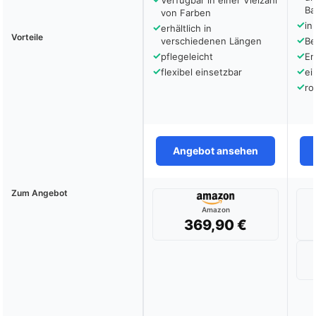
Verfügbar in einer Vielzahl
Ba
von Farben
✓
in
✓
erhältlich in
Vorteile
✓
verschiedenen Längen
Be
✓
✓
pflegeleicht
En
✓
✓
flexibel einsetzbar
ei
✓
ro
Angebot ansehen
Zum Angebot
Amazon
369,90 €