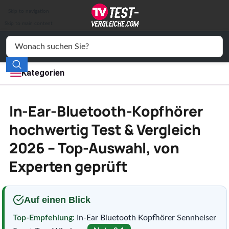
Auto & Motor
Skip to navigation
Drogerie
Skip to main content
Elektronik
Freizeit
Kategorien
Haushalt
In-Ear-Bluetooth-Kopfhörer
Mode
hochwertig Test & Vergleich
2026 – Top-Auswahl, von
Wohnen
Experten geprüft
Service
Vergleichssiegel
Auf einen Blick
Top-Empfehlung:
In-Ear Bluetooth Kopfhörer Sennheiser