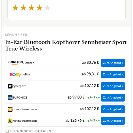
★
★
★
★
★
SENNHEISER
In-Ear Bluetooth Kopfhörer Sennheiser Sport
True Wireless
ab 80,76 €
Amazon
Zum Angebot »
ab 98,31 €
eBay
Zum Angebot »
ab 107,12 €
cyberport
Zum Angebot »
ab 99,00 €
EURONICS
Auf Lager
Zum Angebot »
ab 107,12 €
Computeruniverse
Zum Angebot »
ab 126,76 €
Netzwerkartikel.de
Auf Lager
Zum Angebot »
TECHNISCHE DETAILS