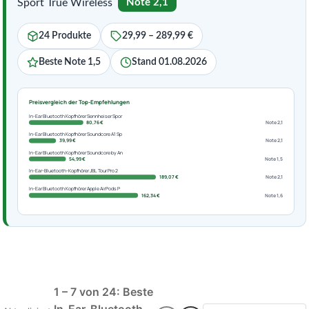
Sport True Wireless
Note 2,1
24 Produkte
29,99 – 289,99 €
Beste Note 1,5
Stand 01.08.2026
Preisvergleich der Top-Empfehlungen
In-Ear Bluetooth Kopfhörer Sennheiser Spor
80,76 €
Note 2,1
In-Ear Bluetooth Kopfhörer Soundcore A1 Sp
39,99 €
Note 2,1
In-Ear Bluetooth Kopfhörer Soundcore by An
54,99 €
Note 1,5
In-Ear-Bluetooth-Kopfhörer JBL Tour Pro 2
189,07 €
Note 2,1
In-Ear Bluetooth Kopfhörer Apple AirPods P
162,34 €
Note 1,6
1 – 7 von 24: Beste