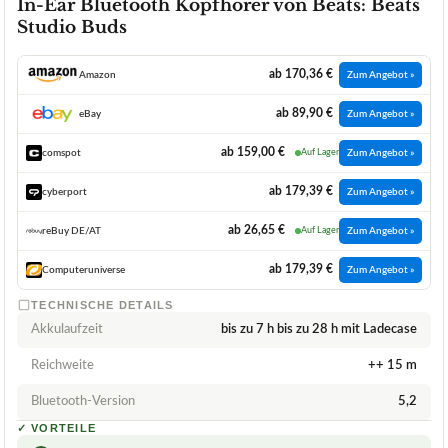
In-Ear Bluetooth Kopfhörer von Beats: Beats
Studio Buds
ab 170,36 €
Amazon
Zum Angebot »
ab 89,90 €
eBay
Zum Angebot »
ab 159,00 €
comspot
Auf Lager
Zum Angebot »
ab 179,39 €
cyberport
Zum Angebot »
ab 26,65 €
reBuy DE/AT
Auf Lager
Zum Angebot »
ab 179,39 €
Computeruniverse
Zum Angebot »
TECHNISCHE DETAILS
Akkulaufzeit
bis zu 7 h bis zu 28 h mit Ladecase
Reichweite
++ 15 m
Bluetooth-Version
5,2
✓
VORTEILE