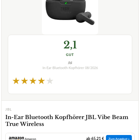
2,1
GUT
Jbl
In-Ear-Bluetooth-Kopfhörer
08/2026
★
★
★
★
★
JBL
In-Ear Bluetooth Kopfhörer JBL Vibe Beam
True Wireless
ab 65,21 €
Amazon
Zum Angebot »