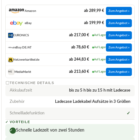
ab 289,99 €
Amazon
Zum Angebot »
ab 199,99 €
eBay
Zum Angebot »
ab 217,00 €
EURONICS
Auf Lager
Zum Angebot »
ab 78,60 €
reBuy DE/AT
Auf Lager
Zum Angebot »
ab 244,83 €
Netzwerkartikel.de
Auf Lager
Zum Angebot »
ab 213,60 €
MediaMarkt
Auf Lager
Zum Angebot »
ME
TECHNISCHE DETAILS
Akkulaufzeit
bis zu 5 h bis zu 15 h mit Ladecase
Zubehör
Ladecase Ladekabel Aufsätze in 3 Größen
Schnellladefunktion
✓
✓
VORTEILE
Schnelle Ladezeit von zwei Stunden
✓