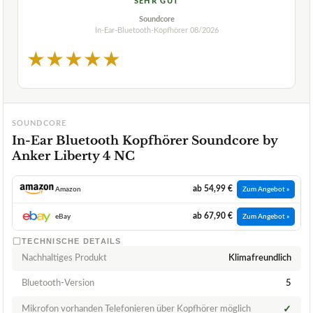
SEHR GUT
Soundcore
In-Ear-Bluetooth-Kopfhörer
08/2026
★
★
★
★
★
SOUNDCORE
In-Ear Bluetooth Kopfhörer Soundcore by
Anker Liberty 4 NC
ab 54,99 €
Amazon
Zum Angebot »
ab 67,90 €
eBay
Zum Angebot »
TECHNISCHE DETAILS
Nachhaltiges Produkt
Klimafreundlich
Bluetooth-Version
5
Mikrofon vorhanden Telefonieren über Kopfhörer möglich
✓