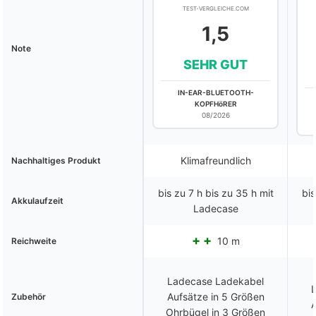
TEST-VERGLEICHE.COM
1,5
Note
SEHR GUT
IN-EAR-BLUETOOTH-
KOPFHöRER
08/2026
Klimafreundlich
Nachhaltiges Produkt
bis zu 7 h bis zu 35 h mit
bis
Akkulaufzeit
Ladecase
10 m
Reichweite
Ladecase Ladekabel
Aufsätze in 5 Größen
Zubehör
A
Ohrbügel in 3 Größen