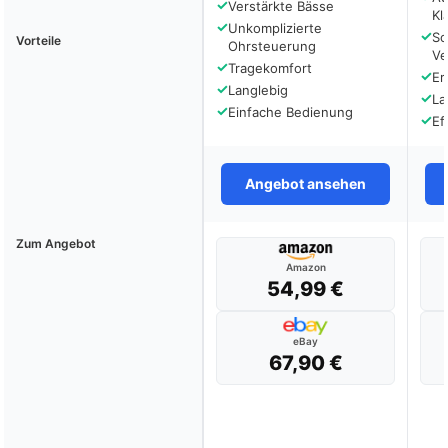
✓
Verstärkte Bässe
Kl
✓
Unkomplizierte
✓
Sc
Vorteile
Ohrsteuerung
Ve
✓
Tragekomfort
✓
Er
✓
Langlebig
✓
La
✓
Einfache Bedienung
✓
Ef
Angebot ansehen
Zum Angebot
Amazon
54,99 €
eBay
67,90 €