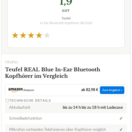
1,9
GUT
Teufel
In-Ear-Bluetooth-Kopfhörer
08/2026
★
★
★
★
★
TEUFEL
Teufel REAL Blue In-Ear Bluetooth
Kopfhörer im Vergleich
ab 82,98 €
Amazon
Zum Angebot »
TECHNISCHE DETAILS
Akkulaufzeit
bis zu 14 h bis zu 18 h mit Ladecase
Schnellladefunktion
✓
Mikrofon vorhanden Telefonieren über Kopfhörer möglich
✓