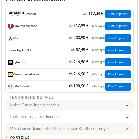
ab 162,34 €
Amazon
Zum Angebot »
ab 217,99 €
Universal Versand
Auf Lager
Zum Angebot »
ab 233,90 €
Alternate
Auf Lager
Zum Angebot »
ab 87,49 €
reBuy DE/AT
Auf Lager
Zum Angebot »
ab 216,50 €
cyberport
Auf Lager
Zum Angebot »
ab 216,50 €
Computeruniverse
Auf Lager
Zum Angebot »
ab 198,50 €
MediaMarkt
Auf Lager
Zum Angebot »
ME
TECHNISCHE DETAILS
Noise-Cancelling vorhanden
✓
Lautstärkeregler vorhanden
✓
Mikrofon vorhanden Telefonieren über Kopfhörer möglich
✓
✓
VORTEILE