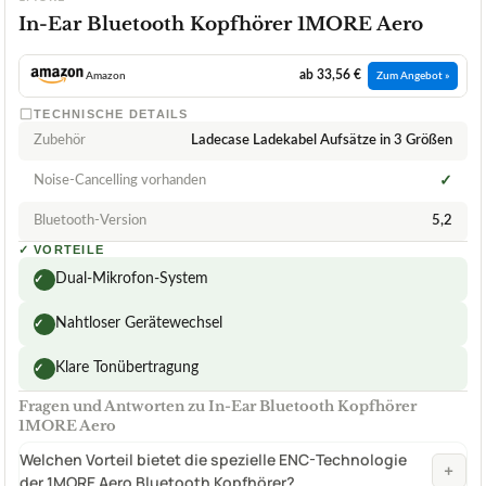
In-Ear Bluetooth Kopfhörer 1MORE Aero
ab 33,56 €
Amazon
Zum Angebot »
TECHNISCHE DETAILS
Zubehör
Ladecase Ladekabel Aufsätze in 3 Größen
Noise-Cancelling vorhanden
✓
Bluetooth-Version
5,2
✓
VORTEILE
Dual-Mikrofon-System
✓
Nahtloser Gerätewechsel
✓
Klare Tonübertragung
✓
Fragen und Antworten zu In-Ear Bluetooth Kopfhörer
1MORE Aero
Welchen Vorteil bietet die spezielle ENC-Technologie
+
der 1MORE Aero Bluetooth Kopfhörer?