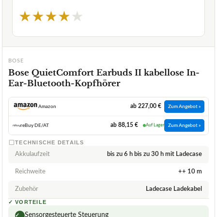
★
★
★
★
★
BOSE
Bose QuietComfort Earbuds II kabellose In-
Ear-Bluetooth-Kopfhörer
ab 227,00 €
Amazon
Zum Angebot »
ab 88,15 €
reBuy DE/AT
Auf Lager
Zum Angebot »
TECHNISCHE DETAILS
Akkulaufzeit
bis zu 6 h bis zu 30 h mit Ladecase
Reichweite
++ 10 m
Zubehör
Ladecase Ladekabel
✓
VORTEILE
Sensorgesteuerte Steuerung
✓