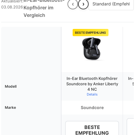
In-Ear-Bluetooth-
Aktualisiert:
‹
›
03.08.2026
Kopfhörer im
Vergleich
BESTE EMPFEHLUNG
In-Ear Bluetooth Kopfhörer
In-
Soundcore by Anker Liberty
S
Modell
4 NC
Details
Soundcore
Marke
BESTE
EMPFEHLUNG