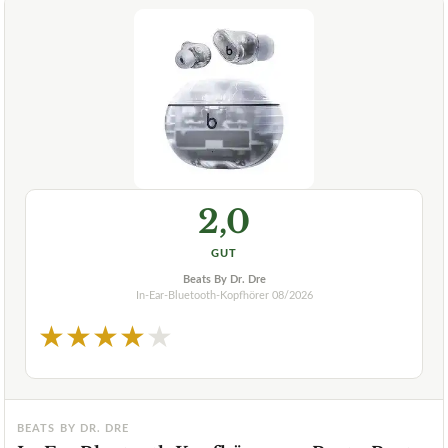
2,0
GUT
Beats By Dr. Dre
In-Ear-Bluetooth-Kopfhörer
08/2026
★
★
★
★
★
BEATS BY DR. DRE