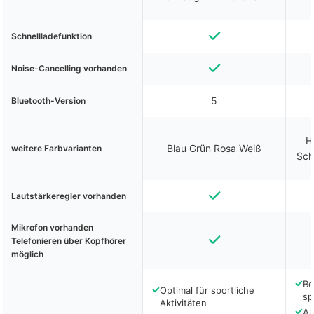
Schnellladefunktion
Noise-Cancelling vorhanden
5
Bluetooth-Version
H
Blau Grün Rosa Weiß
weitere Farbvarianten
Sch
Lautstärkeregler vorhanden
Mikrofon vorhanden
Telefonieren über Kopfhörer
möglich
✓
Be
✓
Optimal für sportliche
sp
Aktivitäten
✓
A