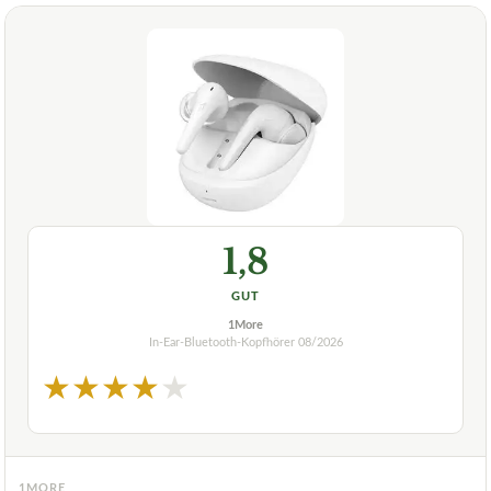
1,8
GUT
1More
In-Ear-Bluetooth-Kopfhörer
08/2026
★
★
★
★
★
1MORE