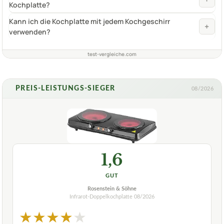
Kochplatte?
Kann ich die Kochplatte mit jedem Kochgeschirr
+
verwenden?
test-vergleiche.com
PREIS-LEISTUNGS-SIEGER
08/2026
1,6
GUT
Rosenstein & Söhne
Infrarot-Doppelkochplatte
08/2026
★
★
★
★
★