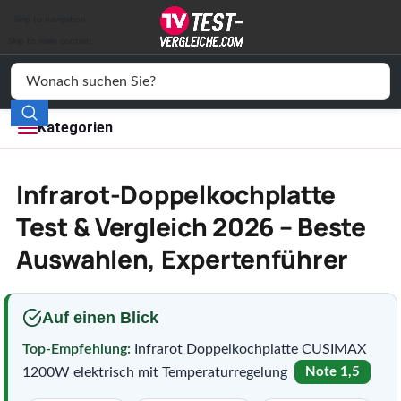
Auto & Motor
Skip to navigation
Drogerie
Skip to main content
Elektronik
Freizeit
Kategorien
Haushalt
Infrarot-Doppelkochplatte
Mode
Test & Vergleich 2026 – Beste
Auswahlen, Expertenführer
Wohnen
Service
Auf einen Blick
Vergleichssiegel
Top-Empfehlung:
Infrarot Doppelkochplatte CUSIMAX
1200W elektrisch mit Temperaturregelung
Note 1,5