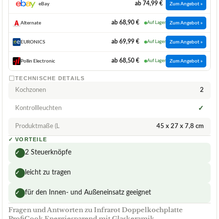
ab 74,99 €
eBay
Zum Angebot »
ab 68,90 €
Alternate
Auf Lager
Zum Angebot »
ab 69,99 €
EURONICS
Auf Lager
Zum Angebot »
ab 68,50 €
Pollin Electronic
Auf Lager
Zum Angebot »
TECHNISCHE DETAILS
Kochzonen
2
Kontrollleuchten
✓
Produktmaße (L
45 x 27 x 7,8 cm
✓
VORTEILE
2 Steuerknöpfe
✓
leicht zu tragen
✓
für den Innen- und Außeneinsatz geeignet
✓
Fragen und Antworten zu Infrarot Doppelkochplatte
ProfiCook Energiesparend mit Glaskeramik