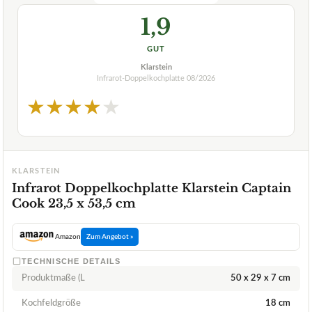
1,9
GUT
Klarstein
Infrarot-Doppelkochplatte
08/2026
★
★
★
★
★
KLARSTEIN
Infrarot Doppelkochplatte Klarstein Captain
Cook 23,5 x 53,5 cm
Amazon
Zum Angebot »
TECHNISCHE DETAILS
Produktmaße (L
50 x 29 x 7 cm
Kochfeldgröße
18 cm