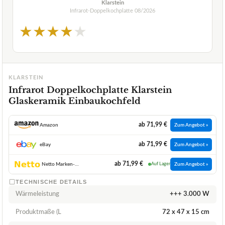
Klarstein
Infrarot-Doppelkochplatte
08/2026
★
★
★
★
★
KLARSTEIN
Infrarot Doppelkochplatte Klarstein
Glaskeramik Einbaukochfeld
ab 71,99 €
Amazon
Zum Angebot »
ab 71,99 €
eBay
Zum Angebot »
ab 71,99 €
Netto Marken-Discount
Auf Lager
Zum Angebot »
TECHNISCHE DETAILS
Wärmeleistung
+++ 3.000 W
Produktmaße (L
72 x 47 x 15 cm