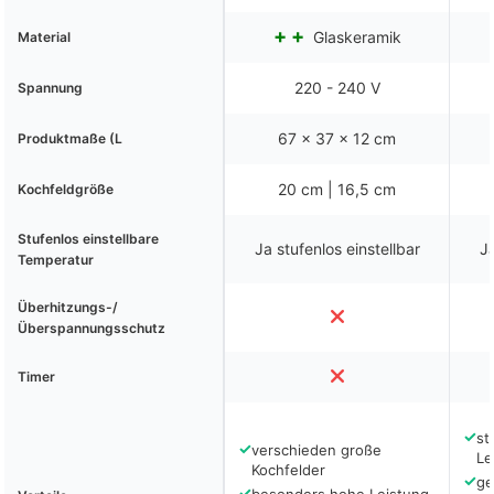
Glaskeramik
Material
220 - 240 V
Spannung
67 x 37 x 12 cm
Produktmaße (L
20 cm | 16,5 cm
Kochfeldgröße
Stufenlos einstellbare
Ja stufenlos einstellbar
Ja
Temperatur
Überhitzungs-/
Überspannungsschutz
Timer
✓
st
✓
verschieden große
Le
Kochfelder
✓
ge
✓
besonders hohe Leistung