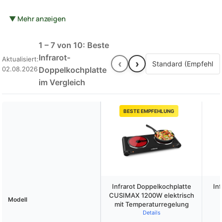
und Pfannen besonders gleichmäßig und energiesparend. Bei der
Bewertung verschiedener Modelle spielen Heizleistung,
▼ Mehr anzeigen
Temperaturregelung und Sicherheitsfeatures die entscheidende
Rolle. Hochwertige Geräte punkten mit stufenloser
1 – 7 von 10: Beste
Temperatureinstellung und überhitzungsschutz. Ideal für kleine
Infrarot-
Aktualisiert:
‹
›
Küchen, Ferienwohnungen oder als praktische Ergänzung zum
02.08.2026
Doppelkochplatte
vorhandenen Herd - diese Kochplatten vereinen Mobilität mit
im Vergleich
professioneller Kochqualität.
BESTE EMPFEHLUNG
Infrarot Doppelkochplatte
In
CUSIMAX 1200W elektrisch
Modell
mit Temperaturregelung
Details