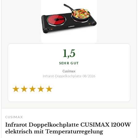
1,5
SEHR GUT
Cusimax
Infrarot-Doppelkochplatte
08/2026
★
★
★
★
★
CUSIMAX
Infrarot Doppelkochplatte CUSIMAX 1200W
elektrisch mit Temperaturregelung