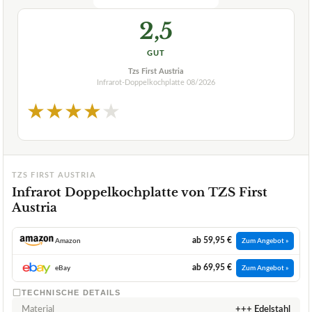
2,5
GUT
Tzs First Austria
Infrarot-Doppelkochplatte
08/2026
★
★
★
★
★
TZS FIRST AUSTRIA
Infrarot Doppelkochplatte von TZS First
Austria
ab 59,95 €
Amazon
Zum Angebot »
ab 69,95 €
eBay
Zum Angebot »
TECHNISCHE DETAILS
Material
+++ Edelstahl