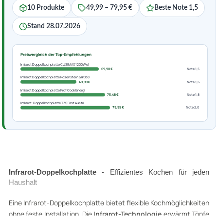
10 Produkte
49,99 – 79,95 €
Beste Note 1,5
Stand 28.07.2026
Preisvergleich der Top-Empfehlungen
Infrarot Doppelkochplatte CUSIMAX 1200W el
69,98 €
Note 1,5
Infrarot Doppelkochplatte Rosenstein &#038
49,99 €
Note 1,6
Infrarot Doppelkochplatte ProfiCook Energi
75,48 €
Note 1,8
Infrarot-Doppelkochplatte TZS First Austri
79,95 €
Note 2,0
Infrarot-Doppelkochplatte
- Effizientes Kochen für jeden
Haushalt
Eine Infrarot-Doppelkochplatte bietet flexible Kochmöglichkeiten
ohne feste Installation. Die
Infrarot-Technologie
erwärmt Töpfe