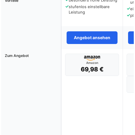
Vorteile
un
✓
stufenlos einstellbare
✓
ei
Leistung
✓
pl
Angebot ansehen
Zum Angebot
Amazon
69,98 €