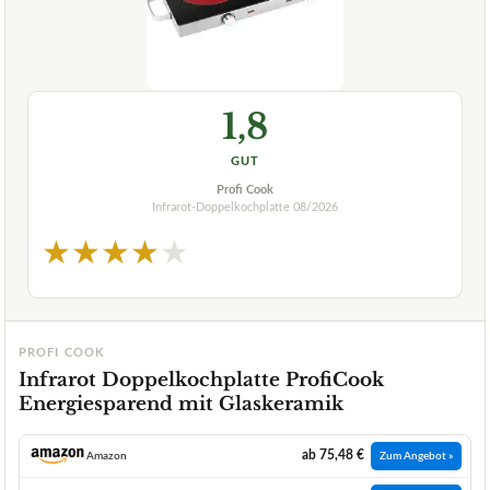
1,8
GUT
Profi Cook
Infrarot-Doppelkochplatte
08/2026
★
★
★
★
★
PROFI COOK
Infrarot Doppelkochplatte ProfiCook
Energiesparend mit Glaskeramik
ab 75,48 €
Amazon
Zum Angebot »