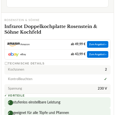
ROSENSTEIN & SÖHNE
Infrarot Doppelkochplatte Rosenstein &
Söhne Kochfeld
ab 49,99 €
Amazon
Zum Angebot »
ab 43,99 €
eBay
Zum Angebot »
TECHNISCHE DETAILS
Kochzonen
2
Kontrollleuchten
✓
Spannung
230 V
✓
VORTEILE
stufenlos einstellbare Leistung
✓
geeignet für alle Töpfe und Pfannen
✓