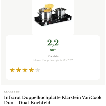
2,2
GUT
Klarstein
Infrarot-Doppelkochplatte
08/2026
★
★
★
★
★
KLARSTEIN
Infrarot Doppelkochplatte Klarstein VariCook
Duo – Dual-Kochfeld