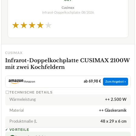
Cusimax
Infrarot-Doppelkochplatte
08/2026
★
★
★
★
★
CUSIMAX
Infrarot-Doppelkochplatte CUSIMAX 2100W
mit zwei Kochfeldern
ab 69,98 €
Amazon
Zum Angebot »
TECHNISCHE DETAILS
Wärmeleistung
++ 2.500 W
Material
++ Glaskeramik
Produktmaße (L
48 x 29 x 6 cm
✓
VORTEILE