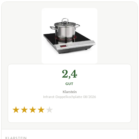
2,4
GUT
Klarstein
Infrarot-Doppelkochplatte
08/2026
★
★
★
★
★
KLARSTEIN