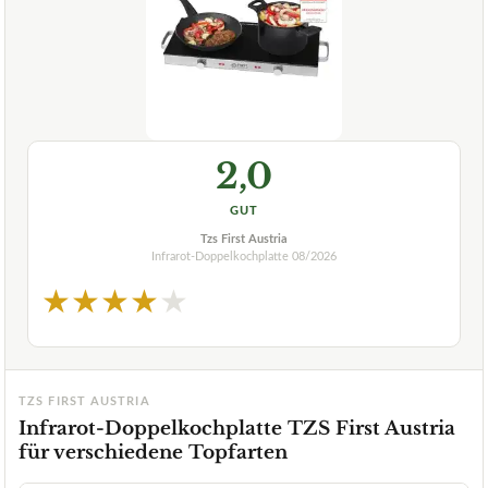
2,0
GUT
Tzs First Austria
Infrarot-Doppelkochplatte
08/2026
★
★
★
★
★
TZS FIRST AUSTRIA
Infrarot-Doppelkochplatte TZS First Austria
für verschiedene Topfarten