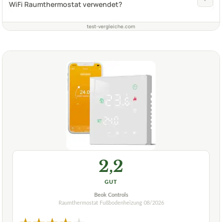
WiFi Raumthermostat verwendet?
test-vergleiche.com
2,2
GUT
Beok Controls
Raumthermostat Fußbodenheizung
08/2026