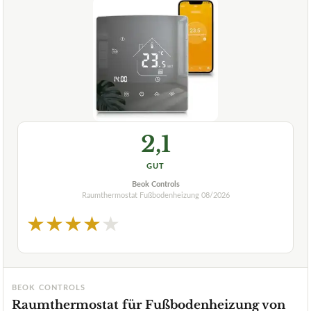
2,1
GUT
Beok Controls
Raumthermostat Fußbodenheizung
08/2026
★
★
★
★
★
BEOK CONTROLS
Raumthermostat für Fußbodenheizung von