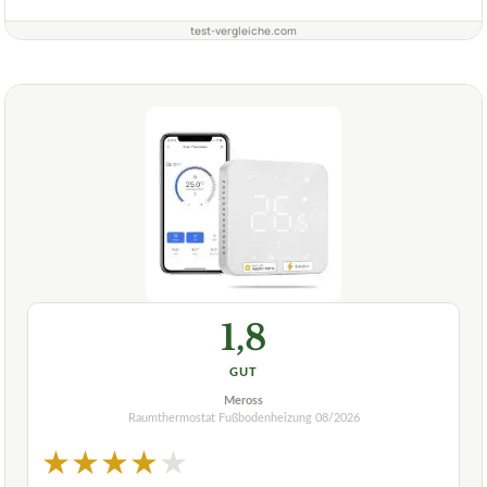
test-vergleiche.com
1,8
GUT
Meross
Raumthermostat Fußbodenheizung
08/2026
★
★
★
★
★