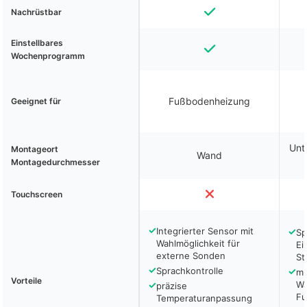
Nachrüstbar
Einstellbares
Wochenprogramm
Fußbodenheizung
Geeignet für
Unt
Montageort
Wand
Montagedurchmesser
Touchscreen
✓
Integrierter Sensor mit
✓
Sp
Wahlmöglichkeit für
Ei
externe Sonden
St
✓
Sprachkontrolle
✓
mu
Vorteile
✓
Wa
präzise
Fu
Temperaturanpassung