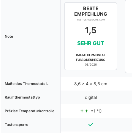
BESTE
EMPFEHLUNG
TEST-VERGLEICHE.COM
1,5
Note
SEHR GUT
RAUMTHERMOSTAT
FUßBODENHEIZUNG
08/2026
8,6 x 4 x 8,6 cm
Maße des Thermostats L
digital
Raumthermostattyp
±1 ℃
Präzise Temperaturkontrolle
Tastensperre