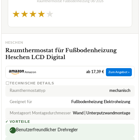
Raumthermostat Fußbodenheizung
08/2026
★
★
★
★
★
HESCHEN
Raumthermostat für Fußbodenheizung
Heschen LCD Digital
ab 17,39 €
Amazon
Zum Angebot »
TECHNISCHE DETAILS
Raumthermostattyp
mechanisch
Geeignet für
Fußbodenheizung Elektroheizung
Montageort Montagedurchmesser
Wand | Unterputzwandmontage
✓
VORTEILE
Benutzerfreundlicher Drehregler
✓