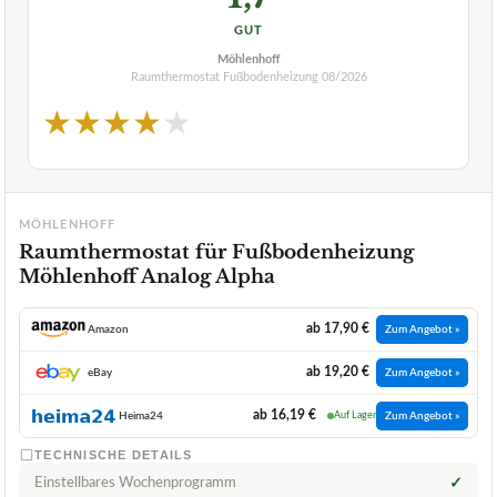
GUT
Möhlenhoff
Raumthermostat Fußbodenheizung
08/2026
★
★
★
★
★
MÖHLENHOFF
Raumthermostat für Fußbodenheizung
Möhlenhoff Analog Alpha
ab 17,90 €
Amazon
Zum Angebot »
ab 19,20 €
eBay
Zum Angebot »
ab 16,19 €
Heima24
Auf Lager
Zum Angebot »
TECHNISCHE DETAILS
Einstellbares Wochenprogramm
✓