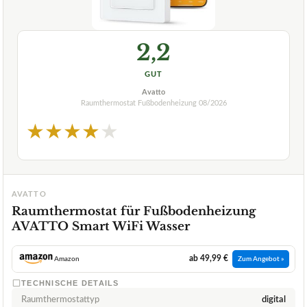
2,2
GUT
Avatto
Raumthermostat Fußbodenheizung
08/2026
★
★
★
★
★
AVATTO
Raumthermostat für Fußbodenheizung
AVATTO Smart WiFi Wasser
ab 49,99 €
Amazon
Zum Angebot »
TECHNISCHE DETAILS
Raumthermostattyp
digital