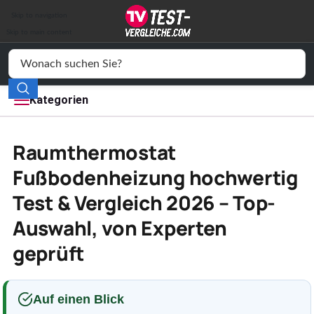
Auto & Motor
Skip to navigation
Drogerie
Skip to main content
Elektronik
Freizeit
Kategorien
Haushalt
Raumthermostat
Mode
Fußbodenheizung hochwertig
Test & Vergleich 2026 – Top-
Wohnen
Auswahl, von Experten
Service
geprüft
Vergleichssiegel
Auf einen Blick