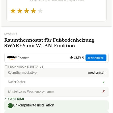
Raumthermostat Fußbodenheizung
08/2026
★
★
★
★
★
SWAREY
Raumthermostat für Fußbodenheizung
SWAREY mit WLAN-Funktion
ab 32,99 €
Amazon
Zum Angebot »
TECHNISCHE DETAILS
Raumthermostattyp
mechanisch
Nachrüstbar
✓
Einstellbares Wochenprogramm
✗
✓
VORTEILE
Unkomplizierte Installation
✓