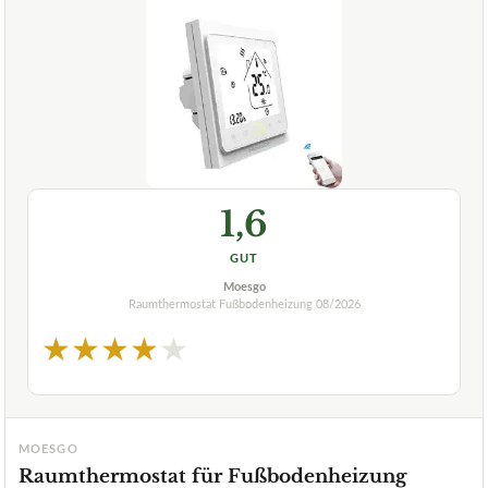
1,6
GUT
Moesgo
Raumthermostat Fußbodenheizung
08/2026
★
★
★
★
★
MOESGO
Raumthermostat für Fußbodenheizung