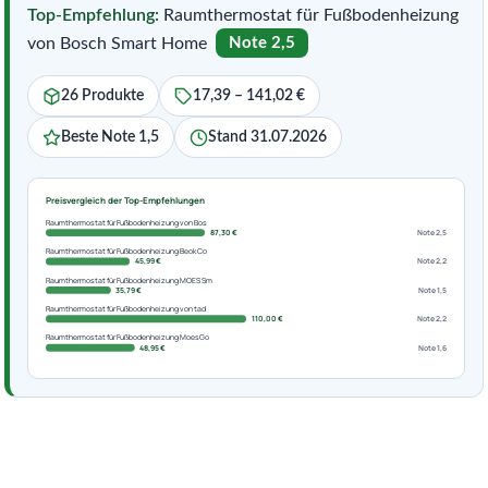
Top-Empfehlung:
Raumthermostat für Fußbodenheizung
von Bosch Smart Home
Note 2,5
26 Produkte
17,39 – 141,02 €
Beste Note 1,5
Stand 31.07.2026
Preisvergleich der Top-Empfehlungen
Raumthermostat für Fußbodenheizung von Bos
87,30 €
Note 2,5
Raumthermostat für Fußbodenheizung Beok Co
45,99 €
Note 2,2
Raumthermostat für Fußbodenheizung MOES Sm
35,79 €
Note 1,5
Raumthermostat für Fußbodenheizung von tad
110,00 €
Note 2,2
Raumthermostat für Fußbodenheizung MoesGo
48,95 €
Note 1,6