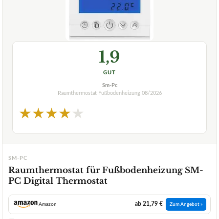
1,9
GUT
Sm-Pc
Raumthermostat Fußbodenheizung
08/2026
★
★
★
★
★
SM-PC
Raumthermostat für Fußbodenheizung SM-
PC Digital Thermostat
ab 21,79 €
Amazon
Zum Angebot »