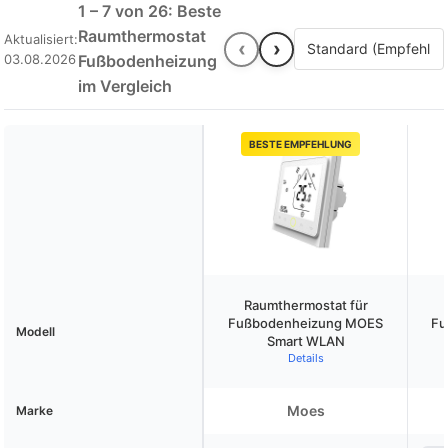
1 – 7 von 26: Beste
Raumthermostat
Aktualisiert:
‹
›
03.08.2026
Fußbodenheizung
im Vergleich
BESTE EMPFEHLUNG
Raumthermostat für
Fußbodenheizung MOES
Fu
Modell
Smart WLAN
Details
Moes
Marke