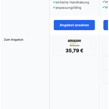
✓
✓
en
einfache Handhabung
✓
✓
ei
anpassungsfähig
Angebot ansehen
Zum Angebot
Amazon
35,79 €