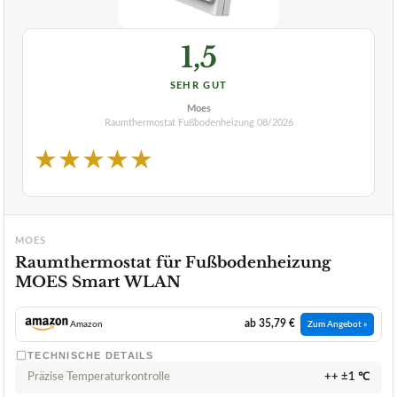
1,5
SEHR GUT
Moes
Raumthermostat Fußbodenheizung
08/2026
★
★
★
★
★
MOES
Raumthermostat für Fußbodenheizung
MOES Smart WLAN
ab 35,79 €
Amazon
Zum Angebot »
TECHNISCHE DETAILS
Präzise Temperaturkontrolle
++ ±1 ℃