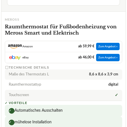
MEROSS
Raumthermostat für Fußbodenheizung von
Meross Smart und Elektrisch
ab 59,99 €
Amazon
Zum Angebot »
ab 46,00 €
eBay
Zum Angebot »
TECHNISCHE DETAILS
Maße des Thermostats L
8,6 x 8,6 x 3,9 cm
Raumthermostattyp
digital
Touchscreen
✓
✓
VORTEILE
Automatisches Ausschalten
✓
mühelose Installation
✓