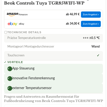
Beok Controls Tuya TGR85WIFI-WP
ab 46,99 €
Amazon
Zum Angebot »
ab 34,00 €
eBay
Zum Angebot »
TECHNISCHE DETAILS
Präzise Temperaturkontrolle
+++ ±0.5 ℃
Montageort Montagedurchmesser
Wand
Touchscreen
✓
✓
VORTEILE
App-Steuerung
✓
innovative Fenstererkennung
✓
externer Temperatursensor
✓
Fragen und Antworten zu Raumthermostat für
Fußbodenheizung von Beok Controls Tuya TGR85WIFI-WP