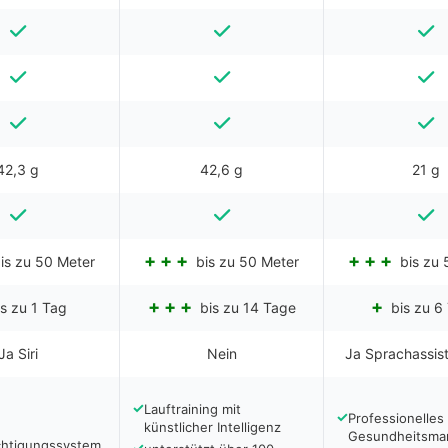
42,3 g
42,6 g
21 g
is zu 50 Meter
bis zu 50 Meter
bis zu 
s zu 1 Tag
bis zu 14 Tage
bis zu 6
Ja Siri
Nein
Ja Sprachassist
✓
Lauftraining mit
✓
Professionelles
künstlicher Intelligenz
Gesundheitsma
chtigungssystem
✓