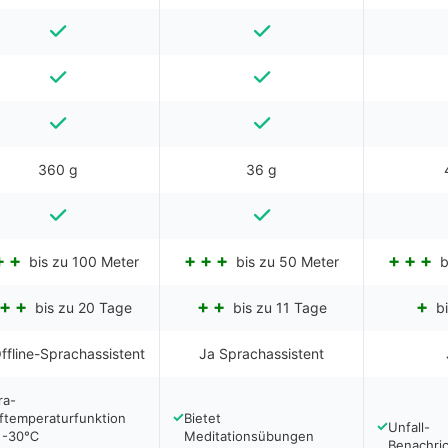
360 g
36 g
bis zu 100 Meter
bis zu 50 Meter
b
bis zu 20 Tage
bis zu 11 Tage
bi
ffline-Sprachassistent
Ja Sprachassistent
ra-
✓
ftemperaturfunktion
Bietet
✓
Unfall-
s -30℃
Meditationsübungen
Benachri