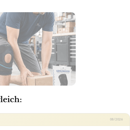
leich:
08/2026
and GPS
ab 363,21 €
Zum Angebot »
ab 379,90 €
Zum Angebot »
ng
✓