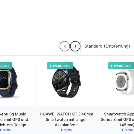
‹
›
ODUKT
TOP PRODUKT
TOP PRODUKT
Venu Sq Music
HUAWEI WATCH GT 3 46mm
Smartwatch App
ch mit GPS und
Smartwatch mit langer
Series 8 mit GPS u
ichtem Design
Akkulaufzeit
(45mm
Details
Details
Details