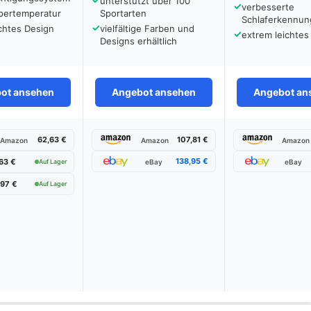
unterstützt über 100
✓
verbesserte
rpertemperatur
Sportarten
Schlaferkennun
✓
chtes Design
vielfältige Farben und
✓
extrem leichtes
Designs erhältlich
ot ansehen
Angebot ansehen
Angebot an
62,63 €
107,81 €
Amazon
Amazon
Amazon
138,95 €
63 €
eBay
eBay
Auf Lager
,97 €
Auf Lager