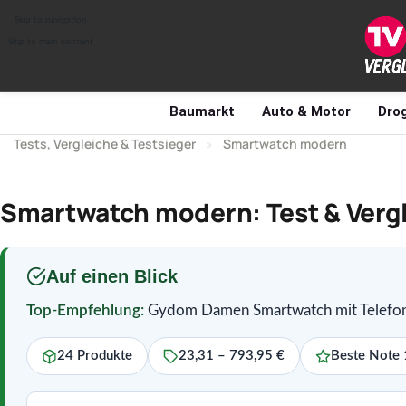
Skip to navigation
Skip to main content
Baumarkt
Auto & Motor
Drog
Tests, Vergleiche & Testsieger
»
Smartwatch modern
Smartwatch modern: Test & Verg
Auf einen Blick
Top-Empfehlung:
Gydom Damen Smartwatch mit Telefon
24 Produkte
23,31 – 793,95 €
Beste Note 