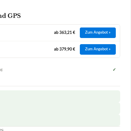
PS
+
+
nd?
+
+