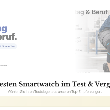
esten Smartwatch im Test & Verg
Wählen Sie Ihren Testsieger aus unseren Top-Empfehlungen.
ex Ultra Outdoor Smartwatch mit Dual-B
n
AILS
ng
✓
Schlaftracki