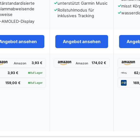
✓
itärstandardisierte
unterstützt Garmin Music
✓
misst Kö
hlammabweisende
✓
Rollstuhlmodus für
✓
wasserdi
uweise
inklusives Tracking
-AMOLED-Display
Angebot ansehen
Angebot ansehen
Angeb
3,93 €
174,02 €
Amazon
Amazon
3,93 €
62,
Auf Lager
159,00 €
169
Auf Lager