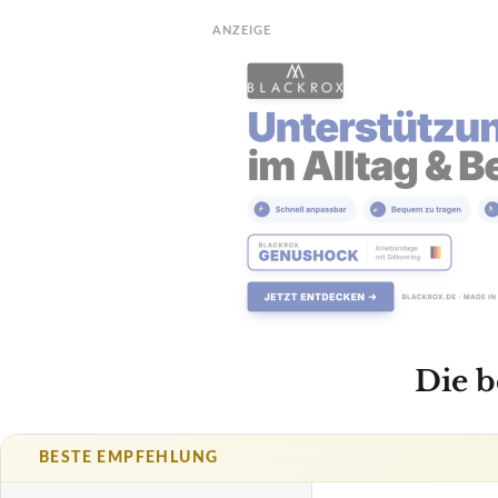
ANZEIGE
Die b
BESTE EMPFEHLUNG
AMAZFIT
Amazfit T-R
Amazo
eBay
TECHNISCHE DET
Herzfrequenzmessu