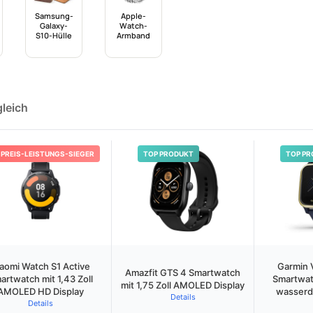
Samsung-
Apple-
Galaxy-
Watch-
S10-Hülle
Armband
gleich
PREIS-LEISTUNGS-SIEGER
TOP PRODUKT
TOP PR
aomi Watch S1 Active
Garmin 
Amazfit GTS 4 Smartwatch
artwatch mit 1,43 Zoll
Smartwat
mit 1,75 Zoll AMOLED Display
AMOLED HD Display
wasserd
Details
Details