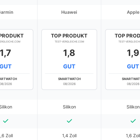
Garmin
Huawei
Apple
 PRODUKT
TOP PRODUKT
TOP PRO
VERGLEICHE.COM
TEST-VERGLEICHE.COM
TEST-VERGLEICH
1,7
1,8
1,9
GUT
GUT
GUT
ARTWATCH
SMARTWATCH
SMARTWAT
08/2026
08/2026
08/2026
Silikon
Silikon
Silikon
1,6 Zoll
1,4 Zoll
1,6 Zol