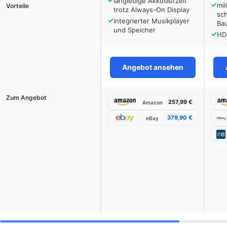
langlebige Akkulaufzeit
✓
mil
Vorteile
trotz Always-On Display
sc
✓
integrierter Musikplayer
Ba
und Speicher
✓
HD
Angebot ansehen
Zum Angebot
257,99 €
Amazon
379,90 €
eBay