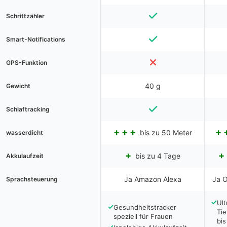
Schrittzähler
Smart-Notifications
GPS-Funktion
40 g
Gewicht
Schlaftracking
bis zu 50 Meter
wasserdicht
bis zu 4 Tage
Akkulaufzeit
Ja Amazon Alexa
Ja O
Sprachsteuerung
✓
Ult
✓
Gesundheitstracker
Tie
speziell für Frauen
bi
✓