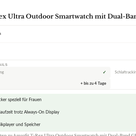
+ bis zu 4 Tage
ker speziell für Frauen
laufzeit trotz Always-On Display
sikplayer und Speicher
ten zu Amazfit T-Rex Ultra Outdoor Smartwatch mit Dual-Band G
mazfit T-Rex Ultra Outdoor Smartwatch Umwelteinflüssen stand?
mazfit T-Rex Ultra Outdoor Smartwatch extremen Bedingungen sta
t der Amazfit T-Rex Ultra für Outdoor-Aktivitäten ausreichend?
 werden bei der Herstellung der Amazfit T-Rex Ultra verwendet?