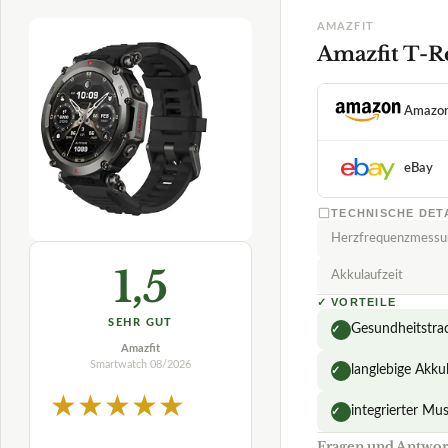
1,5
Akkulaufzeit
✓
VORTEILE
SEHR GUT
Gesundheitstrac
✓
Amazfit
Smartwatch
08/2026
langlebige Akku
✓
★
★
★
★
★
integrierter Mu
✓
Fragen und Antwor
Wie gut hält die A
Wie gut hält die A
Ist die Akkulaufzei
Welche Materialien
test-vergleiche.com