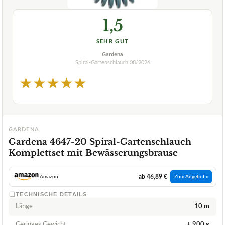
1,5
SEHR GUT
Gardena
Spiral-Gartenschlauch
08/2026
★
★
★
★
★
GARDENA
Gardena 4647-20 Spiral-Gartenschlauch
Komplettset mit Bewässerungsbrause
ab 46,89 €
Amazon
Zum Angebot »
TECHNISCHE DETAILS
Länge
10 m
Geringes Gewicht
+ 900 g