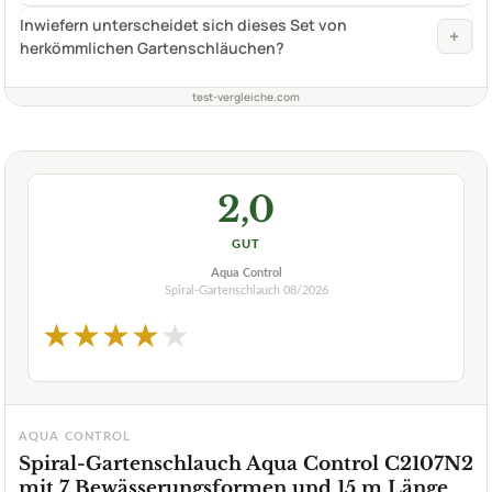
Inwiefern unterscheidet sich dieses Set von
+
herkömmlichen Gartenschläuchen?
test-vergleiche.com
2,0
GUT
Aqua Control
Spiral-Gartenschlauch
08/2026
★
★
★
★
★
AQUA CONTROL
Spiral-Gartenschlauch Aqua Control C2107N2
mit 7 Bewässerungsformen und 15 m Länge