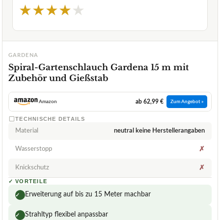
★
★
★
★
★
GARDENA
Spiral-Gartenschlauch Gardena 15 m mit
Zubehör und Gießstab
ab 62,99 €
Amazon
Zum Angebot »
TECHNISCHE DETAILS
Material
neutral keine Herstellerangaben
Wasserstopp
✗
Knickschutz
✗
✓
VORTEILE
Erweiterung auf bis zu 15 Meter machbar
✓
Strahltyp flexibel anpassbar
✓