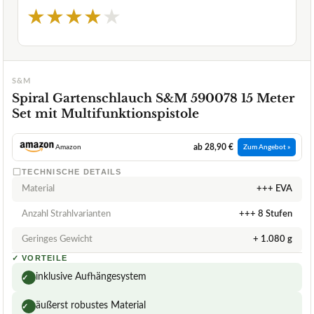
★
★
★
★
★
S&M
Spiral Gartenschlauch S&M 590078 15 Meter
Set mit Multifunktionspistole
ab 28,90 €
Amazon
Zum Angebot »
TECHNISCHE DETAILS
Material
+++ EVA
Anzahl Strahlvarianten
+++ 8 Stufen
Geringes Gewicht
+ 1.080 g
✓
VORTEILE
inklusive Aufhängesystem
✓
äußerst robustes Material
✓