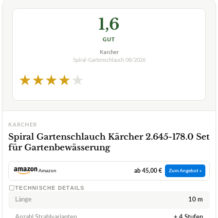
1,6
GUT
Karcher
Spiral-Gartenschlauch
08/2026
★
★
★
★
★
KARCHER
Spiral Gartenschlauch Kärcher 2.645-178.0 Set
für Gartenbewässerung
ab 45,00 €
Amazon
Zum Angebot »
TECHNISCHE DETAILS
Länge
10 m
Anzahl Strahlvarianten
+ 4 Stufen