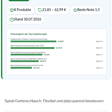
8 Produkte
21,85 – 62,99 €
Beste Note 1,5
Stand 30.07.2026
Preisvergleich der Top-Empfehlungen
Gardena 4647-20 Spiral-Gartenschlauch Komp
46,89 €
Note 1,5
Spiral Gartenschlauch Kärcher 2.645-178.0
45,00 €
Note 1,6
Spiral Gartenschlauch Amig aus Polypropyle
32,63 €
Note 1,7
Spiral Gartenschlauch S&#038;M 590078 15 M
28,90 €
Note 1,8
Spiral Gartenschlauch Fuxtec Set 15 m für
22,00 €
Note 1,9
Spiral-Gartenschlauch: Flexibel und platzsparend bewässern
Der Spiral-Gartenschlauch bietet eine innovative Lösung für die