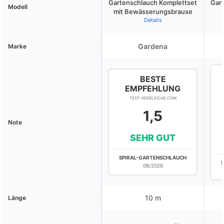
Gartenschlauch Komplettset
Gart
Modell
mit Bewässerungsbrause
Details
Gardena
Marke
BESTE
EMPFEHLUNG
TEST-VERGLEICHE.COM
1,5
Note
SEHR GUT
SPIRAL-GARTENSCHLAUCH
08/2026
10 m
Länge