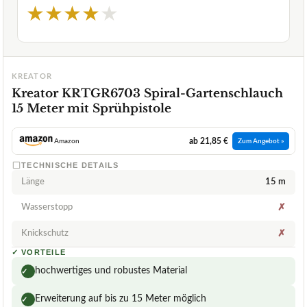
★
★
★
★
★
KREATOR
Kreator KRTGR6703 Spiral-Gartenschlauch
15 Meter mit Sprühpistole
ab 21,85 €
Amazon
Zum Angebot »
TECHNISCHE DETAILS
Länge
15 m
Wasserstopp
✗
Knickschutz
✗
✓
VORTEILE
hochwertiges und robustes Material
✓
Erweiterung auf bis zu 15 Meter möglich
✓