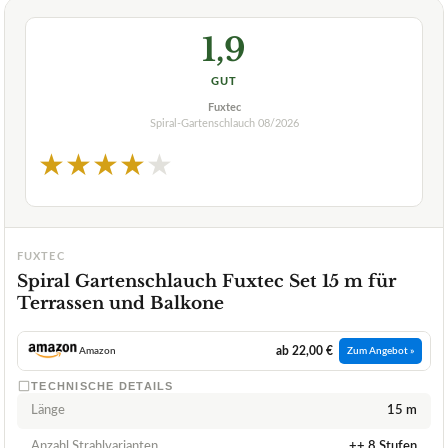
1,9
GUT
Fuxtec
Spiral-Gartenschlauch
08/2026
★
★
★
★
★
FUXTEC
Spiral Gartenschlauch Fuxtec Set 15 m für
Terrassen und Balkone
ab 22,00 €
Amazon
Zum Angebot »
TECHNISCHE DETAILS
Länge
15 m
Anzahl Strahlvarianten
++ 8 Stufen