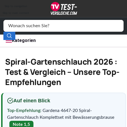
Auto & Motor
Skip to navigation
Drogerie
Skip to main content
Elektronik
Freizeit
Kategorien
Haushalt
Spiral-Gartenschlauch 2026 :
Mode
Test & Vergleich – Unsere Top-
Empfehlungen
Wohnen
Service
Auf einen Blick
Vergleichssiegel
Top-Empfehlung:
Gardena 4647-20 Spiral-
Gartenschlauch Komplettset mit Bewässerungsbrause
Note 1,5