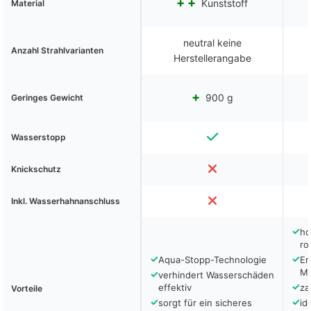
Kunststoff
Material
neutral keine
Anzahl Strahlvarianten
Herstellerangabe
900 g
Geringes Gewicht
Wasserstopp
Knickschutz
Inkl. Wasserhahnanschluss
✓
ho
ro
✓
✓
Aqua-Stopp-Technologie
Er
Me
✓
verhindert Wasserschäden
✓
effektiv
za
Vorteile
✓
✓
sorgt für ein sicheres
id