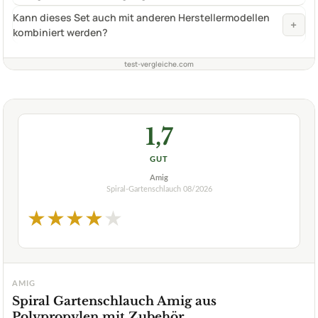
Kann dieses Set auch mit anderen Herstellermodellen
+
kombiniert werden?
test-vergleiche.com
1,7
GUT
Amig
Spiral-Gartenschlauch
08/2026
★
★
★
★
★
AMIG
Spiral Gartenschlauch Amig aus
Polypropylen mit Zubehör