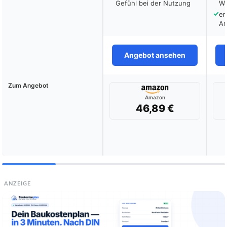
Gefühl bei der Nutzung
Wa
✓
er
A
Angebot ansehen
Zum Angebot
Amazon
46,89 €
ANZEIGE