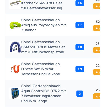
Kärcher 2.645-178.0 Set
1.6
Angebo
für Gartenbewässerung
Spiral Gartenschlauch
32,63 
Amig aus Polypropylen mit
1.7
Angebo
Zubehör
Spiral Gartenschlauch
28,90 
S&M 590078 15 Meter Set
1.8
Angebo
mit Multifunktionspistole
Spiral Gartenschlauch
22,00 
Fuxtec Set 15 m für
1.9
Angebo
Terrassen und Balkone
Spiral-Gartenschlauch
25,50 
Aqua Control C2107N2 mit
2
7 Bewässerungsformen
Angebo
und 15 m Länge