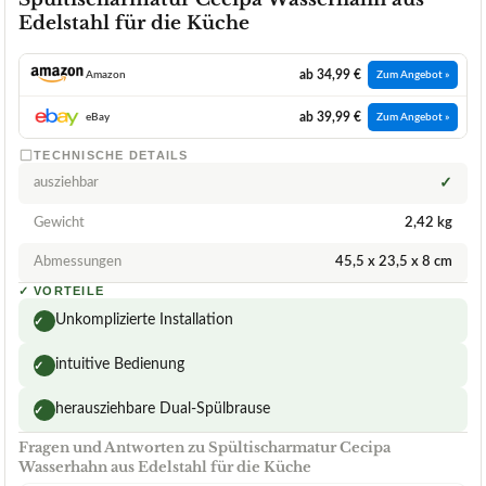
Edelstahl für die Küche
ab 34,99 €
Amazon
Zum Angebot »
ab 39,99 €
eBay
Zum Angebot »
TECHNISCHE DETAILS
ausziehbar
✓
Gewicht
2,42 kg
Abmessungen
45,5 x 23,5 x 8 cm
✓
VORTEILE
Unkomplizierte Installation
✓
intuitive Bedienung
✓
herausziehbare Dual-Spülbrause
✓
Fragen und Antworten zu Spültischarmatur Cecipa
Wasserhahn aus Edelstahl für die Küche