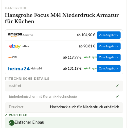
HANSGROHE
Hansgrohe Focus M41 Niederdruck Armatur
für Küchen
ab 104,90 €
Amazon
Zum Angebot »
ab 90,81 €
eBay
Zum Angebot »
ab 119,99 €
OBI
Auf Lager
Zum Angebot »
ab 131,19 €
Heima24
Auf Lager
Zum Angebot »
TECHNISCHE DETAILS
rostfrei
✓
Einhebelmischer mit Keramik-Technologie
✓
Druckart
Hochdruck auch für Niederdruck erhältlich
✓
VORTEILE
Einfacher Einbau
✓