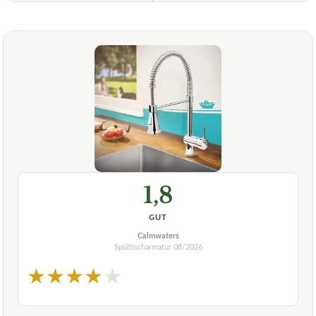
1,8
GUT
Calmwaters
Spültischarmatur
08/2026
★
★
★
★
★