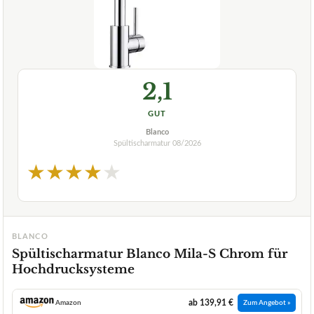
2,1
GUT
Blanco
Spültischarmatur
08/2026
★
★
★
★
★
BLANCO
Spültischarmatur Blanco Mila-S Chrom für
Hochdrucksysteme
ab 139,91 €
Amazon
Zum Angebot »