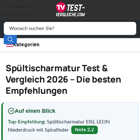
Auto & Motor
Skip to navigation
Drogerie
Skip to main content
Elektronik
Freizeit
Kategorien
Haushalt
Spültischarmatur Test &
Mode
Vergleich 2026 – Die besten
Empfehlungen
Wohnen
Service
Auf einen Blick
Vergleichssiegel
Top-Empfehlung:
Spültischarmatur EISL LEON
Niederdruck mit Spiralfeder
Note 2,2