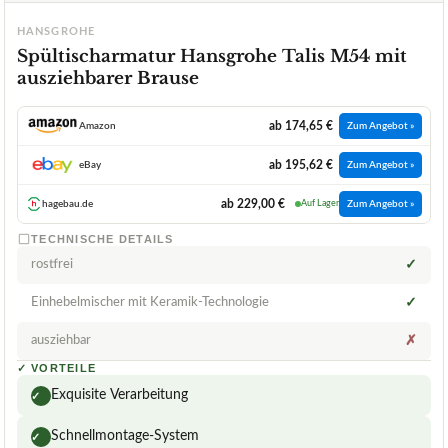
HANSGROHE
Spültischarmatur Hansgrohe Talis M54 mit
ausziehbarer Brause
ab 174,65 €
Amazon
Zum Angebot »
ab 195,62 €
eBay
Zum Angebot »
ab 229,00 €
hagebau.de
Auf Lager
Zum Angebot »
TECHNISCHE DETAILS
rostfrei
✓
Einhebelmischer mit Keramik-Technologie
✓
ausziehbar
✗
✓
VORTEILE
Exquisite Verarbeitung
✓
Schnellmontage-System
✓