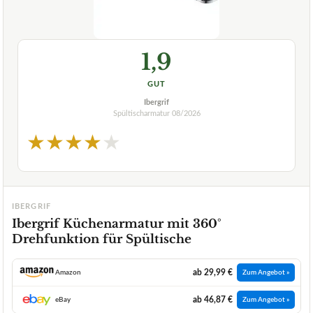
1,9
GUT
Ibergrif
Spültischarmatur
08/2026
★
★
★
★
★
IBERGRIF
Ibergrif Küchenarmatur mit 360°
Drehfunktion für Spültische
ab 29,99 €
Amazon
Zum Angebot »
ab 46,87 €
eBay
Zum Angebot »