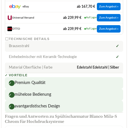
ab 167,70 €
eBay
Zum Angebot »
ab 239,99 €
Universal Versand
Auf Lager
Zum Angebot »
ab 239,99 €
OTTO
Auf Lager
Zum Angebot »
TECHNISCHE DETAILS
Brausestrahl
✓
Einhebelmischer mit Keramik-Technologie
✓
Material Oberfläche | Farbe
Edelstahl Edelstahl | Silber
✓
VORTEILE
Premium Qualität
✓
mühelose Bedienung
✓
avantgardistisches Design
✓
Fragen und Antworten zu Spültischarmatur Blanco Mila-S
Chrom für Hochdrucksysteme