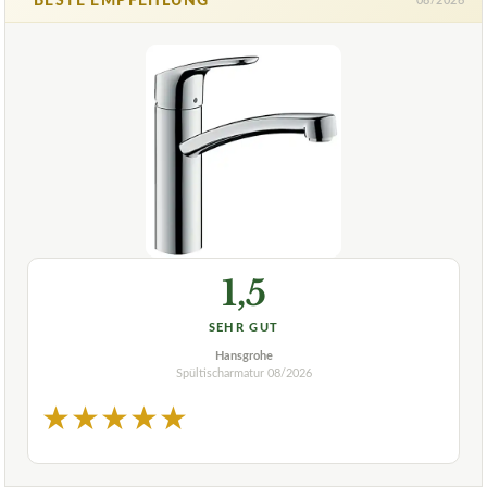
BESTE EMPFEHLUNG
08/2026
1,5
SEHR GUT
Hansgrohe
Spültischarmatur
08/2026
★
★
★
★
★