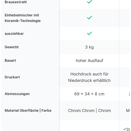
Brausestrahl
Einhebelmischer mit
Keramik-Technologie
ausziehbar
3 kg
Gewicht
hoher Ausflauf
Bauart
Hochdruck auch für
Druckart
Niederdruck erhältlich
‎69 x 34 x 8 cm
2
Abmessungen
Chrom Chrom | Chrom
Me
Material Oberfläche | Farbe
✓
St