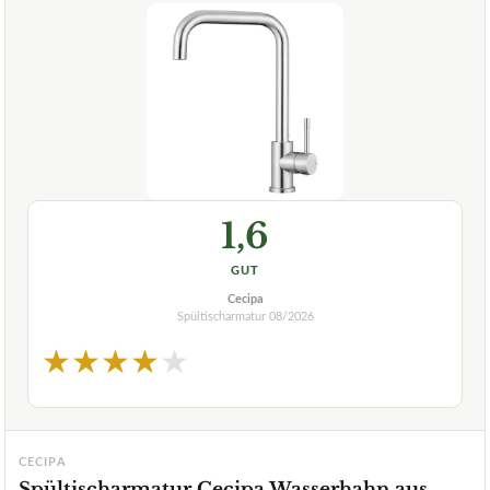
1,6
GUT
Cecipa
Spültischarmatur
08/2026
★
★
★
★
★
CECIPA
Spültischarmatur Cecipa Wasserhahn aus