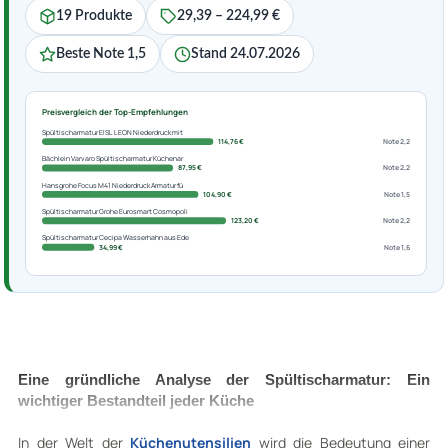
19 Produkte
29,39 – 224,99 €
Beste Note 1,5
Stand 24.07.2026
Preisvergleich der Top-Empfehlungen
Spültischarmatur EISL LEON Niederdruck mit
114,76 €
Note 2,2
Bächlein Varvaro Spültischarmatur Küchenar
87,95 €
Note 2,2
Hansgrohe Focus M41 Niederdruck Armatur fü
104,90 €
Note 1,5
Spültischarmatur Grohe Eurosmart Cosmopoli
123,20 €
Note 2,2
Spültischarmatur Cecipa Wasserhahn aus Ede
34,99 €
Note 1,6
Eine gründliche Analyse der Spültischarmatur: Ein
wichtiger Bestandteil jeder Küche
In der Welt der
Küchenutensilien
wird die Bedeutung einer