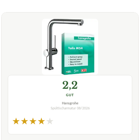
2,2
GUT
Hansgrohe
Spültischarmatur
08/2026
★
★
★
★
★