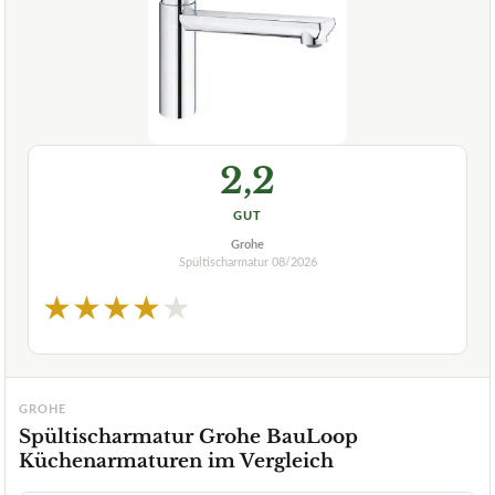
2,2
GUT
Grohe
Spültischarmatur
08/2026
★
★
★
★
★
GROHE
Spültischarmatur Grohe BauLoop
Küchenarmaturen im Vergleich