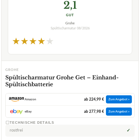
2,1
GUT
Grohe
Spültischarmatur
08/2026
★
★
★
★
★
GROHE
Spültischarmatur Grohe Get – Einhand-
Spültischbatterie
ab 224,99 €
Amazon
Zum Angebot »
ab 277,98 €
eBay
Zum Angebot »
TECHNISCHE DETAILS
rostfrei
✓