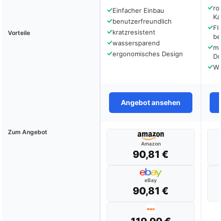
✓
ro
✓
Einfacher Einbau
Ka
✓
benutzerfreundlich
✓
Fl
✓
kratzresistent
Vorteile
be
✓
wassersparend
✓
ma
✓
ergonomisches Design
Do
✓
Wa
Angebot ansehen
Zum Angebot
Amazon
90,81 €
eBay
90,81 €