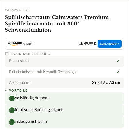
CALMWATERS
Spültischarmatur Calmwaters Premium
Spiralfederarmatur mit 360°
Schwenkfunktion
ab 49,99 €
Amazon
Zum Angebot »
TECHNISCHE DETAILS
Brausestrahl
✓
Einhebelmischer mit Keramik-Technologie
✓
Abmessungen
29 x 12 x 7,3 cm
✓
VORTEILE
Vollständig drehbar
✓
für diverse Spülen geeignet
✓
inklusive Schlauch
✓