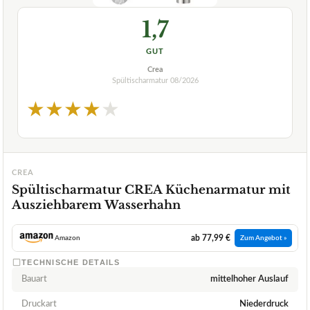
1,7
GUT
Crea
Spültischarmatur
08/2026
★
★
★
★
★
CREA
Spültischarmatur CREA Küchenarmatur mit
Ausziehbarem Wasserhahn
ab 77,99 €
Amazon
Zum Angebot »
TECHNISCHE DETAILS
Bauart
mittelhoher Auslauf
Druckart
Niederdruck