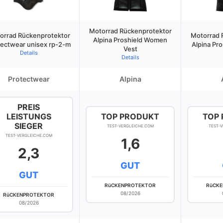
Motorrad Rückenprotektor
orrad Rückenprotektor
Motorrad 
Alpina Proshield Women
tectwear unisex rp-2-m
Alpina Pr
Vest
Details
Details
Protectwear
Alpina
PREIS
LEISTUNGS
TOP PRODUKT
TOP
SIEGER
TEST-VERGLEICHE.COM
TEST-
TEST-VERGLEICHE.COM
1,6
2,3
GUT
GUT
RüCKENPROTEKTOR
RüCK
08/2026
RüCKENPROTEKTOR
08/2026