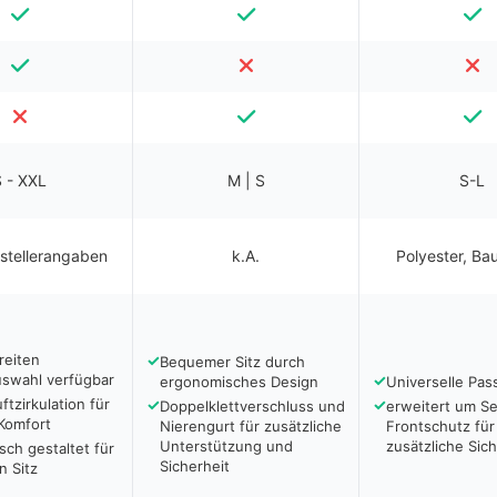
 - XXL
M | S
S-L
rstellerangaben
k.A.
Polyester, Ba
reiten
✓
Bequemer Sitz durch
swahl verfügbar
✓
ergonomisches Design
Universelle Pas
ftzirkulation für
✓
✓
Doppelklettverschluss und
erweitert um Se
Komfort
Nierengurt für zusätzliche
Frontschutz für
Unterstützung und
zusätzliche Sich
ch gestaltet für
Sicherheit
 Sitz