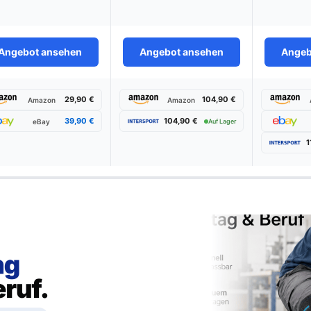
Angebot ansehen
Angebot ansehen
Angeb
29,90 €
104,90 €
Amazon
Amazon
39,90 €
104,90 €
eBay
Auf Lager
1
ten Rückenprotektor im Test & Ve
Wählen Sie Ihren Testsieger aus unseren Top-Empfehlungen.