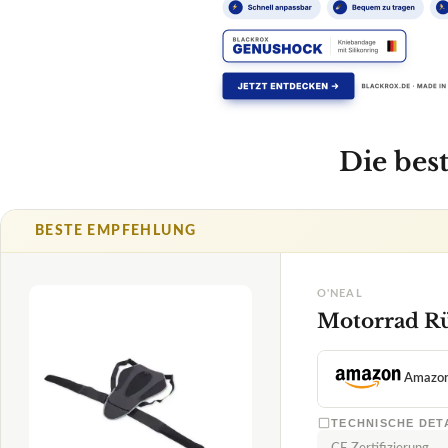
O'NEAL
Motorrad R
Amazo
TECHNISCHE DET
CE Zertifizierung
erhältliche Größen
✓
VORTEILE
1,5
Komfortabler i
✓
anpassbares Ri
✓
SEHR GUT
O'Neal
verstellbarer Tai
✓
Rückenprotektor
08/2026
Fragen und Antwor
★
★
★
★
★
Ist der O'NEAL Mot