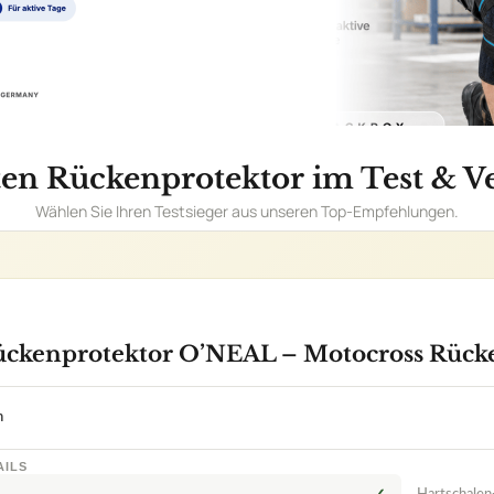
ückenprotektor O’NEAL – Motocross Rück
n
AILS
✓
Hartschalen
M - XL
nnerer Bio-Schaum
emensystem für perfekte Passform
llenverschluss für Flexibilität
ten zu Motorrad Rückenprotektor O’NEAL – Motocross Rückenp
ocross Rückenpanzer leicht und atmungsaktiv für ein angenehmes 