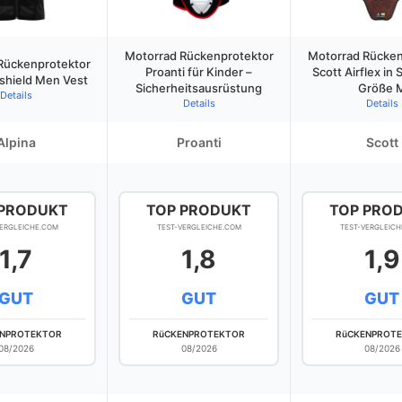
Motorrad Rückenprotektor
Motorrad Rücken
Rückenprotektor
Proanti für Kinder –
Scott Airflex in
oshield Men Vest
Sicherheitsausrüstung
Größe 
Details
Details
Details
Alpina
Proanti
Scott
 PRODUKT
TOP PRODUKT
TOP PRO
VERGLEICHE.COM
TEST-VERGLEICHE.COM
TEST-VERGLEICH
1,7
1,8
1,9
GUT
GUT
GUT
ENPROTEKTOR
RüCKENPROTEKTOR
RüCKENPROT
08/2026
08/2026
08/2026