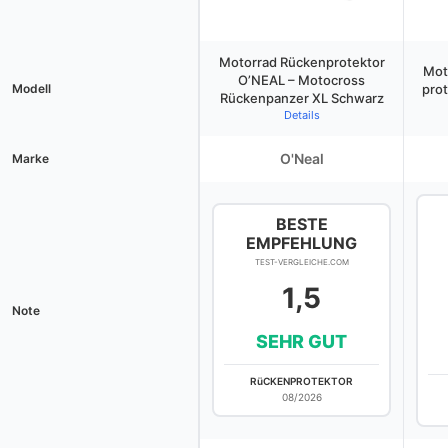
Motorrad Rückenprotektor
Mot
O’NEAL – Motocross
Modell
pro
Rückenpanzer XL Schwarz
Details
O'Neal
Marke
BESTE
EMPFEHLUNG
TEST-VERGLEICHE.COM
1,5
Note
SEHR GUT
RüCKENPROTEKTOR
08/2026