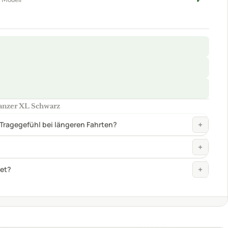
+
+
det?
08/2026
er
ab 75,91 €
Zum Angebot »
ab 69,00 €
Zum Angebot »