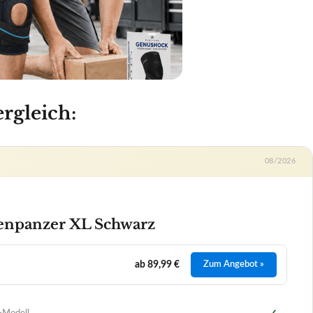
enpanzer XL Schwarz
ab 89,99 €
Zum Angebot »
-Modell
✓
anzer XL Schwarz
+
Tragegefühl bei längeren Fahrten?