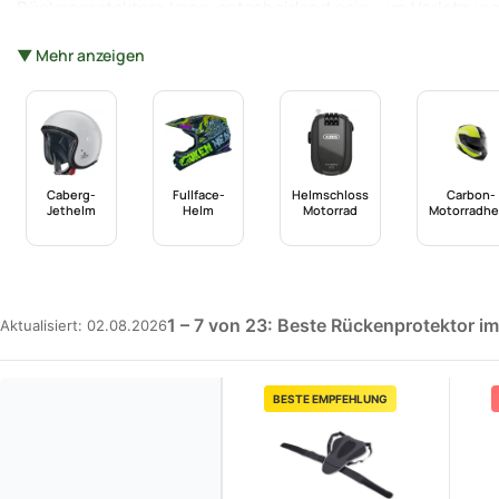
Rückenprotektors kann entscheidend sein, um Verletzung
von Rückenprotektoren gibt es und wie findet man das 
▼ Mehr anzeigen
**Rückenprotektor für Motorradfahrer** und **Rückenprotek
Caberg-
Fullface-
Helmschloss
Carbon-
Jethelm
Helm
Motorrad
Motorradh
1 – 7 von 23: Beste Rückenprotektor im
Aktualisiert: 02.08.2026
BESTE EMPFEHLUNG