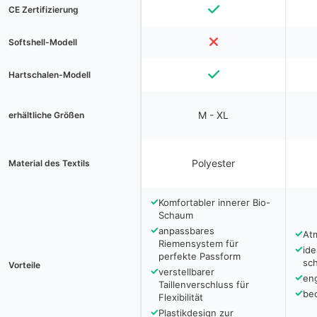
CE Zertifizierung
Softshell-Modell
Hartschalen-Modell
M - XL
erhältliche Größen
Polyester
Material des Textils
✓
Komfortabler innerer Bio-
Schaum
✓
anpassbares
✓
At
Riemensystem für
✓
ide
perfekte Passform
sc
Vorteile
✓
verstellbarer
✓
en
Taillenverschluss für
✓
be
Flexibilität
✓
Plastikdesign zur