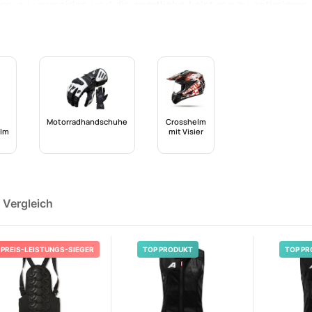
en zu vermeiden und die sportliche Leistung zu optimieren
passende Modell? In diesem Artikel erfahren Leser alles 
toren für Skifahrer**, um eine informierte Entscheidung zu t
Motorradhandschuhe
Crosshelm
elm
mit Visier
 Vergleich
PREIS-LEISTUNGS-SIEGER
TOP PRODUKT
TOP PR