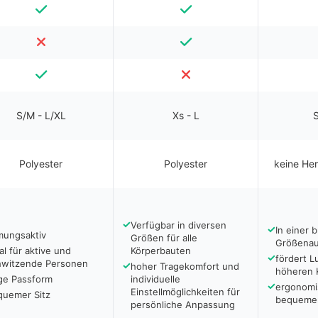
S/M - L/XL
Xs - L
S
Polyester
Polyester
keine He
✓
Verfügbar in diversen
✓
In einer b
mungsaktiv
Größen für alle
Größenau
al für aktive und
Körperbauten
✓
fördert Lu
hwitzende Personen
✓
hoher Tragekomfort und
höheren 
ge Passform
individuelle
✓
ergonomis
Einstellmöglichkeiten für
quemer Sitz
bequemen
persönliche Anpassung