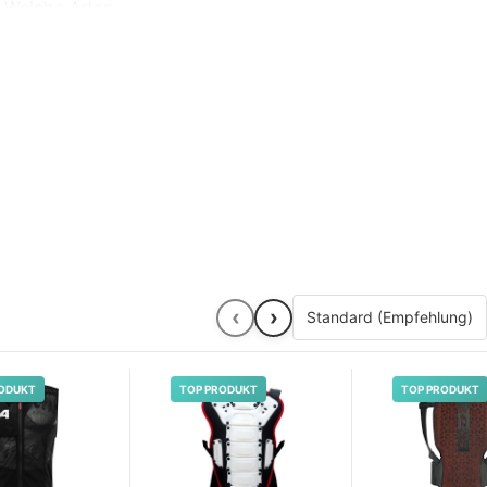
. Welche Arten
Wichtige über
reffen.
‹
›
ODUKT
TOP PRODUKT
TOP PRODUKT