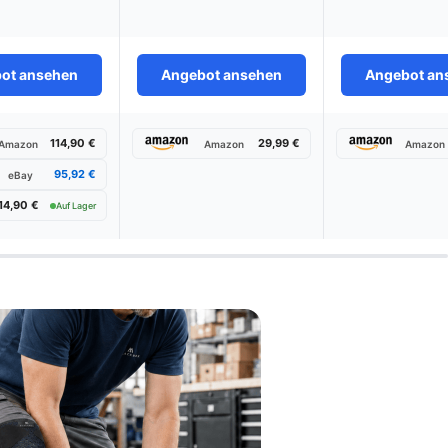
ot ansehen
Angebot ansehen
Angebot an
114,90 €
29,99 €
Amazon
Amazon
Amazon
95,92 €
eBay
14,90 €
Auf Lager
rgleich:
08/2026