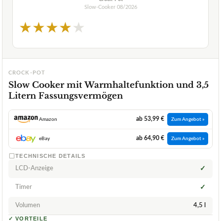
Slow-Cooker
08/2026
★
★
★
★
★
CROCK-POT
Slow Cooker mit Warmhaltefunktion und 3,5
Litern Fassungsvermögen
ab 53,99 €
Amazon
Zum Angebot »
ab 64,90 €
eBay
Zum Angebot »
TECHNISCHE DETAILS
LCD-Anzeige
✓
Timer
✓
Volumen
4,5 l
✓
VORTEILE