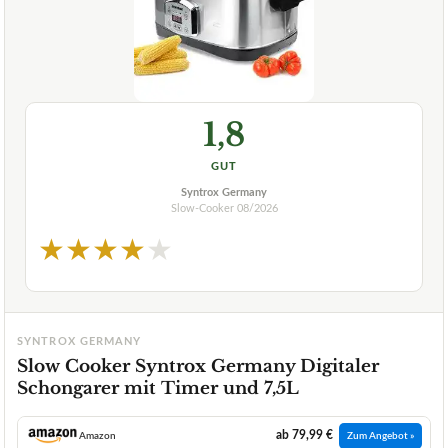
1,8
GUT
Syntrox Germany
Slow-Cooker
08/2026
★
★
★
★
★
SYNTROX GERMANY
Slow Cooker Syntrox Germany Digitaler
Schongarer mit Timer und 7,5L
ab 79,99 €
Amazon
Zum Angebot »