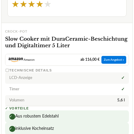
★
★
★
★
★
CROCK-POT
Slow Cooker mit DuraCeramic-Beschichtung
und Digitaltimer 5 Liter
ab 116,00 €
Amazon
Zum Angebot »
TECHNISCHE DETAILS
LCD-Anzeige
✓
Timer
✓
Volumen
5,6 l
✓
VORTEILE
Aus robustem Edelstahl
✓
inklusive Kocheinsatz
✓