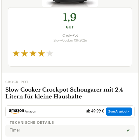
1,9
GUT
Crock-Pot
Slow-Cooker
08/2026
★
★
★
★
★
CROCK-POT
Slow Cooker Crockpot Schongarer mit 2,4
Litern für kleine Haushalte
ab 49,99 €
Amazon
Zum Angebot »
TECHNISCHE DETAILS
Timer
✓