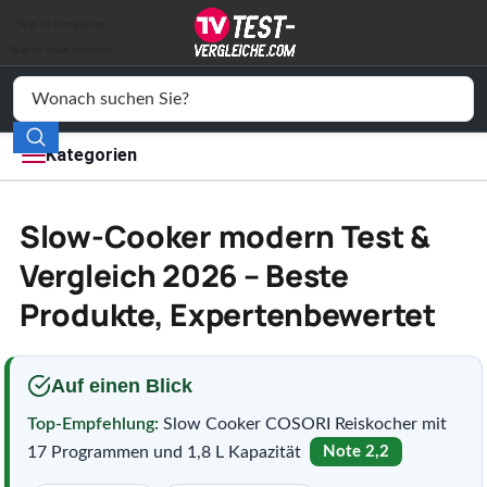
Auto & Motor
Skip to navigation
Drogerie
Skip to main content
Elektronik
Freizeit
Kategorien
Haushalt
Slow-Cooker modern Test &
Mode
Vergleich 2026 – Beste
Produkte, Expertenbewertet
Wohnen
Service
Auf einen Blick
Vergleichssiegel
Top-Empfehlung:
Slow Cooker COSORI Reiskocher mit
17 Programmen und 1,8 L Kapazität
Note 2,2