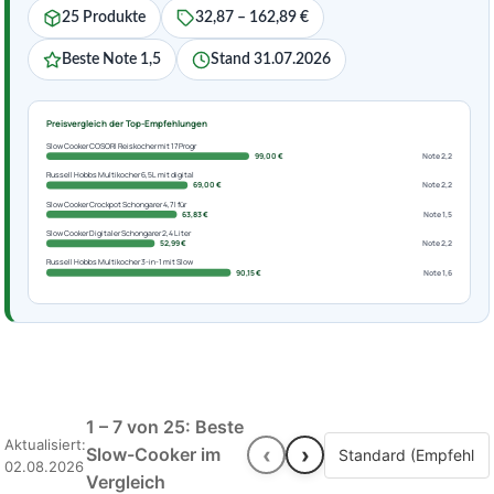
25 Produkte
32,87 – 162,89 €
Beste Note 1,5
Stand 31.07.2026
Preisvergleich der Top-Empfehlungen
Slow Cooker COSORI Reiskocher mit 17 Progr
99,00 €
Note 2,2
Russell Hobbs Multikocher 6,5L mit digital
69,00 €
Note 2,2
Slow Cooker Crockpot Schongarer 4,7 l für
63,83 €
Note 1,5
Slow Cooker Digitaler Schongarer 2,4 Liter
52,99 €
Note 2,2
Russell Hobbs Multikocher 3-in-1 mit Slow
90,15 €
Note 1,6
1 – 7 von 25: Beste
Aktualisiert:
‹
›
Slow-Cooker im
02.08.2026
Vergleich