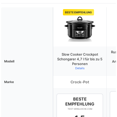
BESTE EMPFEHLUNG
Rus
Slow Cooker Crockpot
Schongarer 4,7 l für bis zu 5
Modell
An
Personen
Details
Crock-Pot
Marke
BESTE
EMPFEHLUNG
TEST-VERGLEICHE.COM