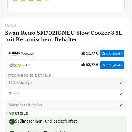
SWAN
Swan Retro SF17021GNEU Slow Cooker 3,5L
mit Keramischem Behälter
ab 53,77 €
Amazon
Zum Angebot »
ab 53,77 €
eBay
Zum Angebot »
TECHNISCHE DETAILS
LCD-Anzeige
✓
Timer
✓
Warmhaltefunktion
✓
✓
VORTEILE
Spülmaschinen- und backofenfest
✓