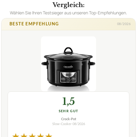
Vergleich:
Wählen Sie Ihren Testsieger aus unseren Top-Empfehlungen.
BESTE EMPFEHLUNG
08/2026
1,5
SEHR GUT
Crock-Pot
Slow-Cooker
08/2026
★
★
★
★
★