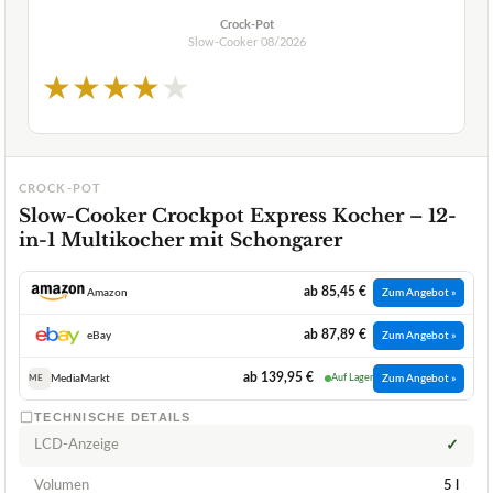
Crock-Pot
Slow-Cooker
08/2026
★
★
★
★
★
CROCK-POT
Slow-Cooker Crockpot Express Kocher – 12-
in-1 Multikocher mit Schongarer
ab 85,45 €
Amazon
Zum Angebot »
ab 87,89 €
eBay
Zum Angebot »
ab 139,95 €
MediaMarkt
Auf Lager
Zum Angebot »
ME
TECHNISCHE DETAILS
LCD-Anzeige
✓
Volumen
5 l