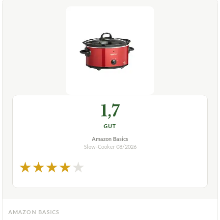
1,7
GUT
Amazon Basics
Slow-Cooker
08/2026
★
★
★
★
★
AMAZON BASICS