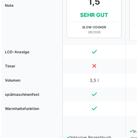
1,5
Note
SEHR GUT
SLOW-COOKER
08/2026
LCD-Anzeige
Timer
3,5 l
Volumen
spülmaschinenfest
Warmhaltefunktion
✓
In
✓
Inklusive Rezeptbuch
✓