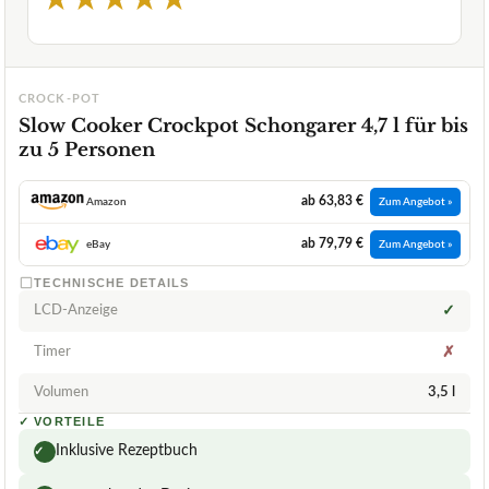
CROCK-POT
Slow Cooker Crockpot Schongarer 4,7 l für bis
zu 5 Personen
ab 63,83 €
Amazon
Zum Angebot »
ab 79,79 €
eBay
Zum Angebot »
TECHNISCHE DETAILS
LCD-Anzeige
✓
Timer
✗
Volumen
3,5 l
✓
VORTEILE
Inklusive Rezeptbuch
✓