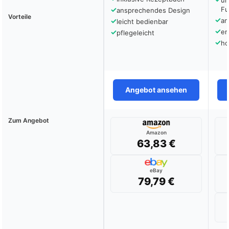
um
✓
Fu
ansprechendes Design
Vorteile
✓
✓
an
leicht bedienbar
✓
✓
er
pflegeleicht
✓
ho
Angebot ansehen
Zum Angebot
Amazon
63,83 €
eBay
79,79 €