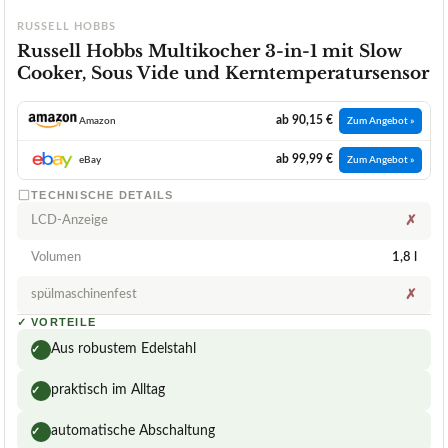
RUSSELL HOBBS
Russell Hobbs Multikocher 3-in-1 mit Slow
Cooker, Sous Vide und Kerntemperatursensor
ab 90,15 €
Amazon
Zum Angebot »
ab 99,99 €
eBay
Zum Angebot »
TECHNISCHE DETAILS
LCD-Anzeige
✗
Volumen
1,8 l
spülmaschinenfest
✗
✓
VORTEILE
Aus robustem Edelstahl
✓
praktisch im Alltag
✓
automatische Abschaltung
✓