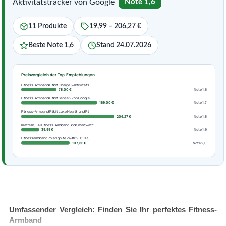
Aktivitätstracker von Google
Note 1,6
11 Produkte
19,99 – 206,27 €
Beste Note 1,6
Stand 24.07.2026
Preisvergleich der Top-Empfehlungen
Fitness-Armband Fitbit Charge 6 Aktivitäts
78,00 €
Note 1,6
Fitness-Armband Fitbit Sense 2 von Google
169,00 €
Note 1,7
Fitness-Armband Fitbit Luxe Health und Fit
206,27 €
Note 1,8
Klatre KS1-N Fitness-Armband und Smartwatc
39,99 €
Note 1,9
Fitnessarmband Polar Ignite 2 &#8211; GPS
107,86 €
Note 2,0
Umfassender Vergleich: Finden Sie Ihr perfektes Fitness-
Armband