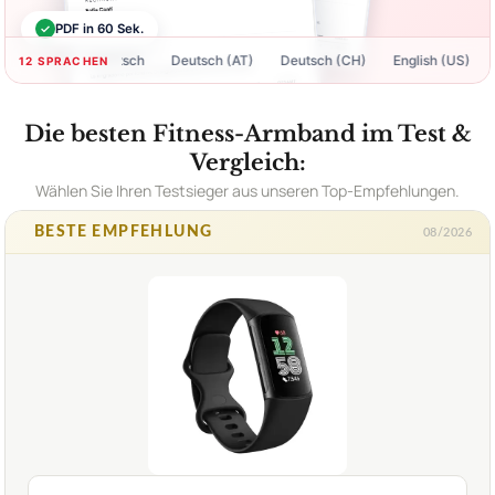
✓
PDF in 60 Sek.
Deutsch
Deutsch (AT)
Deutsch (CH)
English (US)
Engli
12 SPRACHEN
Die besten Fitness-Armband im Test &
Vergleich:
Wählen Sie Ihren Testsieger aus unseren Top-Empfehlungen.
BESTE EMPFEHLUNG
08/2026