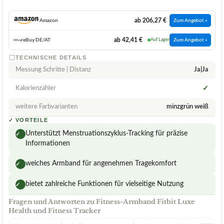
ab 206,27 €
Amazon
Zum Angebot »
ab 42,41 €
reBuy DE/AT
Auf Lager
Zum Angebot »
TECHNISCHE DETAILS
Messung Schritte | Distanz
Ja|Ja
Kalorienzähler
✓
weitere Farbvarianten
minzgrün weiß
✓
VORTEILE
Unterstützt Menstruationszyklus-Tracking für präzise
✓
Informationen
weiches Armband für angenehmen Tragekomfort
✓
bietet zahlreiche Funktionen für vielseitige Nutzung
✓
Fragen und Antworten zu Fitness-Armband Fitbit Luxe
Health und Fitness Tracker