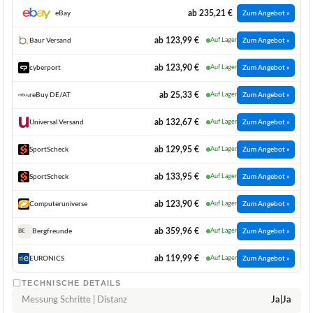
ab 235,21 €
eBay
Zum Angebot »
ab 123,99 €
Baur Versand
Auf Lager
Zum Angebot »
ab 123,90 €
cyberport
Auf Lager
Zum Angebot »
ab 25,33 €
reBuy DE/AT
Auf Lager
Zum Angebot »
ab 132,67 €
Universal Versand
Auf Lager
Zum Angebot »
ab 129,95 €
SportScheck
Auf Lager
Zum Angebot »
ab 133,95 €
SportScheck
Auf Lager
Zum Angebot »
ab 123,90 €
Computeruniverse
Auf Lager
Zum Angebot »
ab 359,96 €
Bergfreunde
Auf Lager
Zum Angebot »
BE
ab 119,99 €
EURONICS
Auf Lager
Zum Angebot »
TECHNISCHE DETAILS
Messung Schritte | Distanz
Ja|Ja