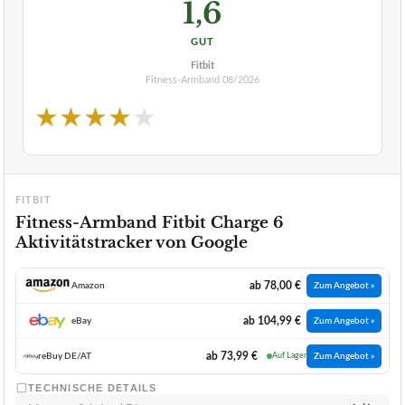
1,6
GUT
Fitbit
Fitness-Armband
08/2026
★
★
★
★
★
FITBIT
Fitness-Armband Fitbit Charge 6
Aktivitätstracker von Google
ab 78,00 €
Amazon
Zum Angebot »
ab 104,99 €
eBay
Zum Angebot »
ab 73,99 €
reBuy DE/AT
Auf Lager
Zum Angebot »
TECHNISCHE DETAILS