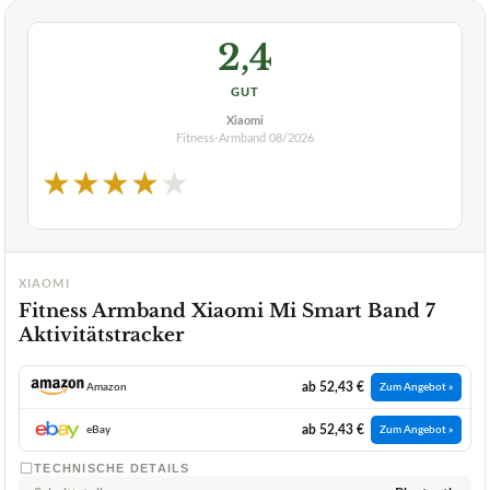
2,4
GUT
Xiaomi
Fitness-Armband
08/2026
★
★
★
★
★
XIAOMI
Fitness Armband Xiaomi Mi Smart Band 7
Aktivitätstracker
ab 52,43 €
Amazon
Zum Angebot »
ab 52,43 €
eBay
Zum Angebot »
TECHNISCHE DETAILS