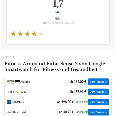
1,7
GUT
Fitbit
Fitness-Armband
08/2026
★
★
★
★
★
FITBIT
Fitness-Armband Fitbit Sense 2 von Google
Smartwatch für Fitness und Gesundheit
ab 169,00 €
Amazon
Zum Angebot »
ab 187,99 €
eBay
Zum Angebot »
ab 198,00 €
EURONICS
Auf Lager
Zum Angebot »
ab 40,75 €
reBuy DE/AT
Auf Lager
Zum Angebot »