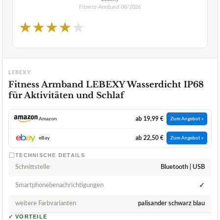
Fitness-Armband
08/2026
★
★
★
★
★
LEBEXY
Fitness Armband LEBEXY Wasserdicht IP68
für Aktivitäten und Schlaf
ab 19,99 €
Amazon
Zum Angebot »
ab 22,50 €
eBay
Zum Angebot »
TECHNISCHE DETAILS
Schnittstelle
Bluetooth | USB
Smartphonebenachrichtigungen
✓
weitere Farbvarianten
palisander schwarz blau
✓
VORTEILE