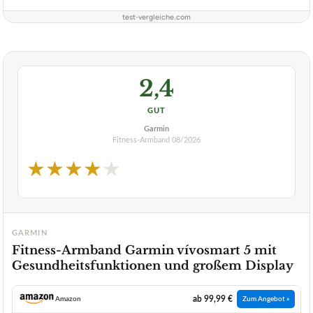
test-vergleiche.com
2,4
GUT
Garmin
Fitness-Armband
08/2026
★
★
★
★
★
GARMIN
Fitness-Armband Garmin vívosmart 5 mit
Gesundheitsfunktionen und großem Display
ab 99,99 €
Amazon
Zum Angebot »