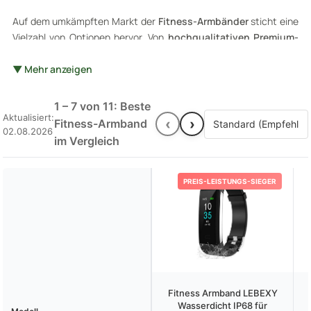
Auf dem umkämpften Markt der
Fitness-Armbänder
sticht eine
Vielzahl von Optionen hervor. Von
hochqualitativen Premium-
Modellen
bis hin zu
kostengünstigen Einsteigeroptionen
, die
Auswahl kann überwältigend sein. In unserem
▼ Mehr anzeigen
unvoreingenommenen Vergleich stellen wir die relevantesten
Aspekte gegenüber und helfen Ihnen dabei, das Armband zu
1 – 7 von 11: Beste
finden, das Ihren Anforderungen am besten entspricht. Dabei
Aktualisiert:
‹
›
Fitness-Armband
02.08.2026
berücksichtigen wir beliebte Funktionen wie
im Vergleich
Herzfrequenzmessung
,
Schrittzähler
und
Schlafüberwachung
. Halten Sie Ihr Fitness-Level mit dem
richtigen Gadget auf Trab.
PREIS-LEISTUNGS-SIEGER
Fitness Armband LEBEXY
Wasserdicht IP68 für