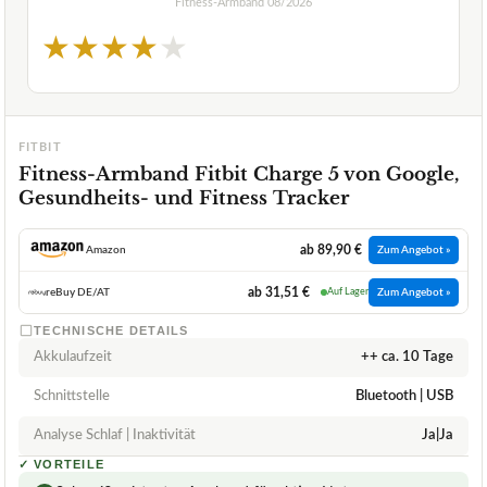
Fitness-Armband
08/2026
★
★
★
★
★
FITBIT
Fitness-Armband Fitbit Charge 5 von Google,
Gesundheits- und Fitness Tracker
ab 89,90 €
Amazon
Zum Angebot »
ab 31,51 €
reBuy DE/AT
Auf Lager
Zum Angebot »
TECHNISCHE DETAILS
Akkulaufzeit
++ ca. 10 Tage
Schnittstelle
Bluetooth | USB
Analyse Schlaf | Inaktivität
Ja|Ja
✓
VORTEILE