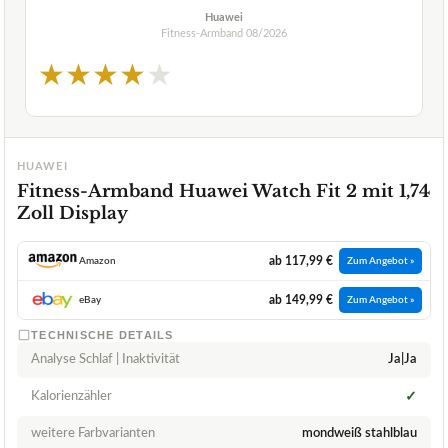
Huawei
Fitness-Armband
08/2026
★
★
★
★
★
HUAWEI
Fitness-Armband Huawei Watch Fit 2 mit 1,74
Zoll Display
ab 117,99 €
Amazon
Zum Angebot »
ab 149,99 €
eBay
Zum Angebot »
TECHNISCHE DETAILS
Analyse Schlaf | Inaktivität
Ja|Ja
Kalorienzähler
✓
weitere Farbvarianten
mondweiß stahlblau