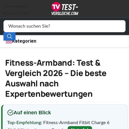
Auto & Motor
Skip to navigation
Drogerie
Skip to main content
Elektronik
Freizeit
Kategorien
Haushalt
Fitness-Armband: Test &
Mode
Vergleich 2026 – Die beste
Auswahl nach
Wohnen
Expertenbewertungen
Service
Vergleichssiegel
Auf einen Blick
Top-Empfehlung:
Fitness-Armband Fitbit Charge 6