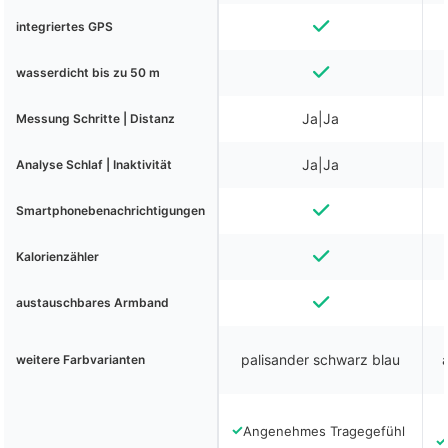
integriertes GPS
wasserdicht bis zu 50 m
Ja|Ja
Messung Schritte | Distanz
Ja|Ja
Analyse Schlaf | Inaktivität
Smartphonebenachrichtigungen
Kalorienzähler
austauschbares Armband
palisander schwarz blau
weitere Farbvarianten
✓
Angenehmes Tragegefühl
✓