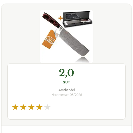
2,0
GUT
Amzhandel
Hackmesser
08/2026
★
★
★
★
★