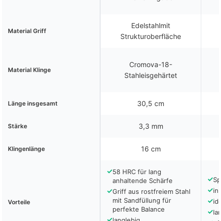
Edelstahlmit
Material Griff
Strukturoberfläche
Cromova-18-
Material Klinge
Stahleisgehärtet
30,5 cm
Länge insgesamt
3,3 mm
Stärke
16 cm
Klingenlänge
✓
58 HRC für lang
✓
Sp
anhaltende Schärfe
✓
✓
in
Griff aus rostfreiem Stahl
mit Sandfüllung für
✓
id
Vorteile
perfekte Balance
✓
la
✓
langlebig