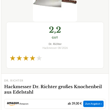
2,2
GUT
Dr. Richter
Hackmesser
08/2026
★
★
★
★
★
DR. RICHTER
Hackmesser Dr. Richter großes Knochenbeil
aus Edelstahl
ab 39,00 €
Amazon
Zum Angebot »