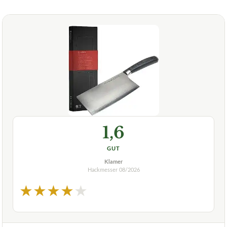
1,6
GUT
Klamer
Hackmesser
08/2026
★
★
★
★
★