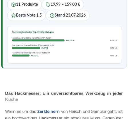
11 Produkte
19,99 – 159,00 €
Beste Note 1,5
Stand 23.07.2026
Preisvergleich der Top-Empfehlungen
Hackmesser Global G-12 für Knochen, 16 cm
159,00 €
Note 1,5
Hackmesser Klamer Damast 16 cm aus japanis
84,99 €
Note 1,6
Hackmesser Zwilling Twin Pollux mit 15 cm
53,03 €
Note 1,8
Das Hackmesser: Ein unverzichtbares Werkzeug in jeder
Küche
Wenn es um das
Zerkleinern
von Fleisch und Gemüse geht, ist
ein hochwertiges
Hackmesser
ein absolutes Muss. Gegenüber
dem herkömmlichen
Küchenmesser
bringt es deutliche Vorteile