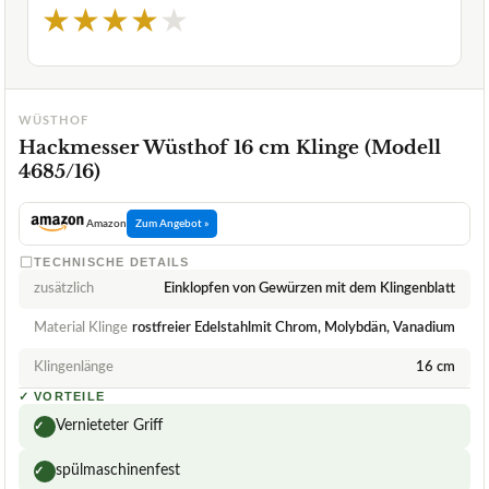
★
★
★
★
★
WÜSTHOF
Hackmesser Wüsthof 16 cm Klinge (Modell
4685/16)
Amazon
Zum Angebot »
TECHNISCHE DETAILS
zusätzlich
Einklopfen von Gewürzen mit dem Klingenblatt
Material Klinge
rostfreier Edelstahlmit Chrom, Molybdän, Vanadium
Klingenlänge
16 cm
✓
VORTEILE
Vernieteter Griff
✓
spülmaschinenfest
✓