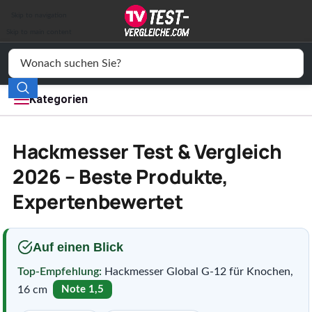
Auto & Motor
Skip to navigation
Drogerie
Skip to main content
Elektronik
Freizeit
Kategorien
Haushalt
Hackmesser Test & Vergleich
Mode
2026 – Beste Produkte,
Expertenbewertet
Wohnen
Service
Auf einen Blick
Vergleichssiegel
Top-Empfehlung:
Hackmesser Global G-12 für Knochen,
16 cm
Note 1,5