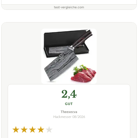
test-vergleiche.com
2,4
GUT
Theexecva
Hackmesser
08/2026
★
★
★
★
★