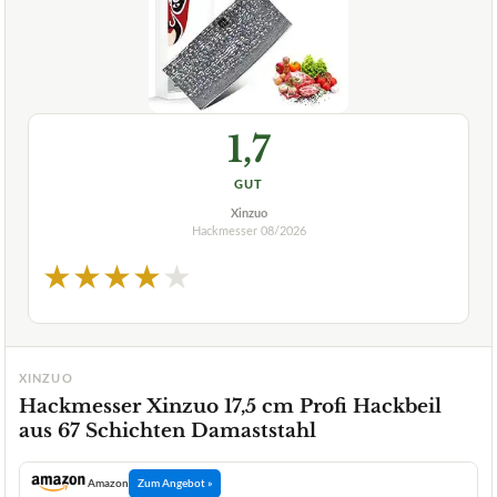
1,7
GUT
Xinzuo
Hackmesser
08/2026
★
★
★
★
★
XINZUO
Hackmesser Xinzuo 17,5 cm Profi Hackbeil
aus 67 Schichten Damaststahl
Amazon
Zum Angebot »