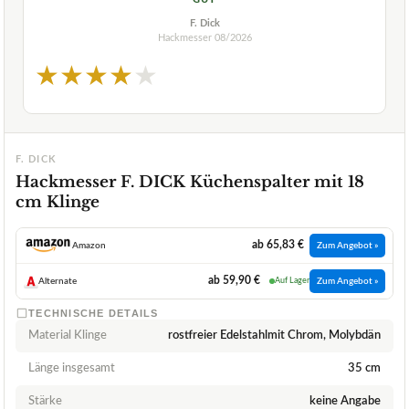
F. Dick
Hackmesser
08/2026
★
★
★
★
★
F. DICK
Hackmesser F. DICK Küchenspalter mit 18
cm Klinge
ab 65,83 €
Amazon
Zum Angebot »
ab 59,90 €
Alternate
Auf Lager
Zum Angebot »
TECHNISCHE DETAILS
Material Klinge
rostfreier Edelstahlmit Chrom, Molybdän
Länge insgesamt
35 cm
Stärke
keine Angabe